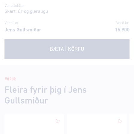
Vöruflokkar
Skart, úr og gleraugu
Verslun
Verð kr.
Jens Gullsmiður
15.900
BÆTA Í KÖRFU
VÖRUR
Fleira fyrir þig í Jens
Gullsmiður