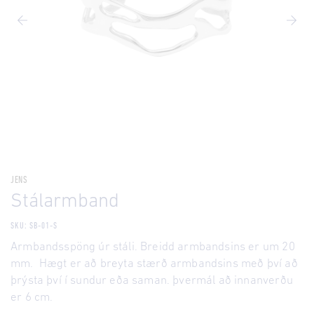
JENS
Stálarmband
SKU: SB-01-S
Armbandsspöng úr stáli. Breidd armbandsins er um 20
mm. Hægt er að breyta stærð armbandsins með því að
þrýsta því í sundur eða saman. þvermál að innanverðu
er 6 cm.