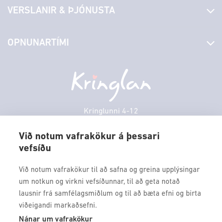
VERSLANIR & ÞJÓNUSTA
Laus störf
Stjórn og starfsfólk
Yfirlit yfir verslanir
OPNUNARTÍMI
Hafðu samband
Borgarbókasafn
Græn spor
Afgreiðslutímar
Sunnudagur
12:00 - 17:00
Persónuverndarstefna
Sambíóin
Mánudagur
10:00 - 18:30
Veitingastaðir
Þriðjudagur
10:00 - 18:30
Þjónustuver
Miðvikudagur
10:00 - 18:30
Kringlunni 4-12
Gjafakort
103 Reykjavik
Fimmtudagur
10:00 - 18:30
Borgarleikhúsið
Við notum vafrakökur á þessari
Föstudagur
10:00 - 18:30
vefsíðu
Sími: 517 9000
Ævintýraland
Laugardagur
11:00 - 18:00
Fax: 517 9010
Við notum vafrakökur til að safna og greina upplýsingar
kringlan@kringlan.is
um notkun og virkni vefsíðunnar, til að geta notað
lausnir frá samfélagsmiðlum og til að bæta efni og birta
VERTU MEÐ
viðeigandi markaðsefni.
Fáðu forskot á dagskrána okkar og sértilboð með því að skrá
Nánar um vafrakökur