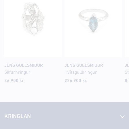
JENS GULLSMIÐUR
JENS GULLSMIÐUR
J
Silfurhringur
Hvítagullhringur
St
36.900
kr.
224.900
kr.
8
KRINGLAN
Fréttir