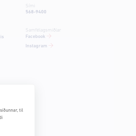
Sími
568-9400
Samfélagsmiðlar
Facebook
is
Instagram
íðunnar, til
di