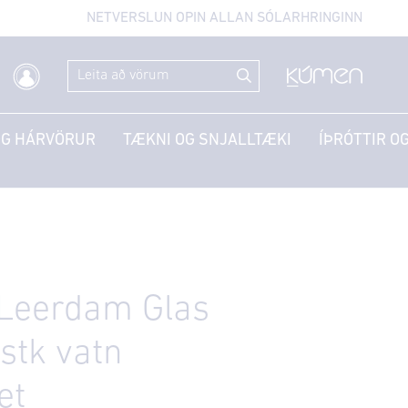
NETVERSLUN OPIN ALLAN SÓLARHRINGINN
OG HÁRVÖRUR
TÆKNI OG SNJALLTÆKI
ÍÞRÓTTIR OG
 Leerdam Glas
.stk vatn
et