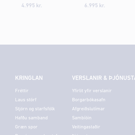
4.995
kr.
6.995
kr.
KRINGLAN
VERSLANIR & ÞJÓNUST
Fréttir
Yfirlit yfir verslanir
Laus störf
Borgarbókasafn
Stjórn og starfsfólk
Afgreiðslutímar
Hafðu samband
Sambíóin
Græn spor
Veitingastaðir