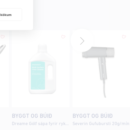
frakökum
BYGGT OG BÚIÐ
BYGGT OG BÚIÐ
Dreame Gólf sápa fyrir ryksuguvélmenni 1L
Severin Gufubursti 20g/mín