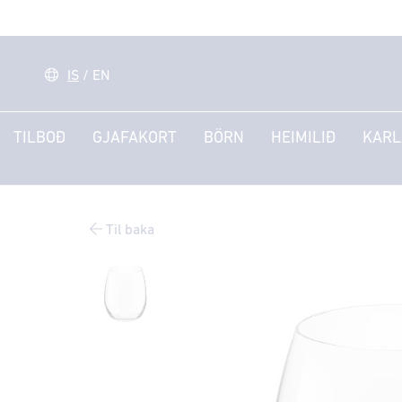
IS
/
EN
TILBOÐ
GJAFAKORT
BÖRN
HEIMILIÐ
KARL
Til baka