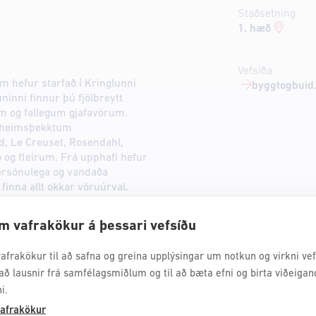
Staðsetning
1. hæð
Vefsíða
m hefur starfað í Kringlunni
byggtogbuid.
ninni finnur þú fjölbreytt
m og fallegum gjafavörum.
á heimsþekktum
d, Le Creuset, Rosendahl,
o og fleirum. Frá upphafi hefur
persónulega og vandaða
inna allt okkar vöruúrval.
m vafrakökur á þessari vefsíðu
afrakökur til að safna og greina upplýsingar um notkun og virkni vefs
að lausnir frá samfélagsmiðlum og til að bæta efni og birta viðeigan
i.
afrakökur