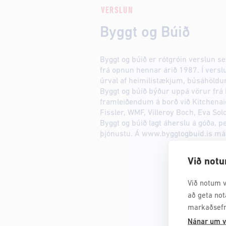
VERSLUN
Byggt og Búið
Byggt og búið er rótgróin verslun se
frá opnun hennar árið 1987. Í verslu
úrval af heimilistækjum, búsáhöldu
Byggt og búið býður uppá vörur fr
framleiðendum á borð við Kitchenai
Fissler, WMF, Villeroy Boch, Eva Sol
Byggt og búið lagt áherslu á góða, 
þjónustu. Á www.byggtogbuid.is má f
Við notu
Við notum v
að geta not
markaðsefn
Nánar um v