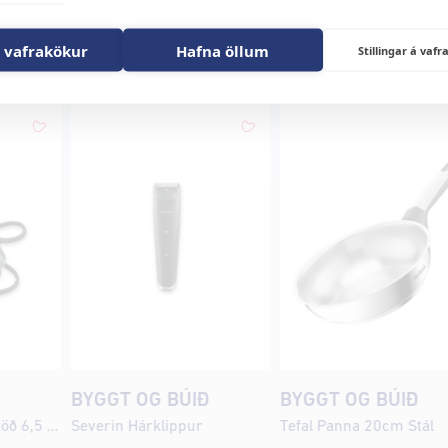
 vafrakökur
Hafna öllum
Stillingar á va
Búið
Ð
BYGGT OG BÚIÐ
BYGGT OG BÚIÐ
Severin Gufustraustöð 6,5 bar
Severin Hárklippur
Tefal Panna 20cm Stál