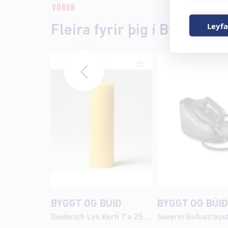
VÖRUR
Leyfa
Fleira fyrir þig í Byggt og 
BYGGT OG BÚIÐ
BYGGT OG BÚI
Diederich Lys Kerti 7 x 25 cm Gult