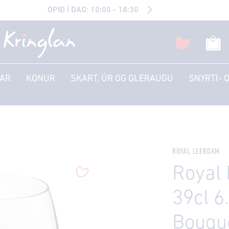
OPIÐ Í DAG: 10:00 - 18:30
AR
KONUR
SKART, ÚR OG GLERAUGU
SNYRTI- 
ROYAL LEERDAM
Royal
39cl 6
Bouqu