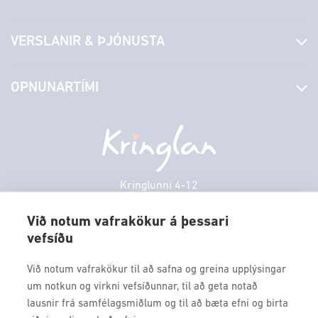
Fréttir
VERSLANIR & ÞJÓNUSTA
Laus störf
Stjórn og starfsfólk
Yfirlit yfir verslanir
OPNUNARTÍMI
Hafðu samband
Borgarbókasafn
Græn spor
Afgreiðslutímar
Laugardagur
11:00 - 18:00
Persónuverndarstefna
Sambíóin
Sunnudagur
12:00 - 17:00
Veitingastaðir
Mánudagur
10:00 - 18:30
Þjónustuver
Þriðjudagur
10:00 - 18:30
Kringlunni 4-12
Gjafakort
103 Reykjavik
Miðvikudagur
10:00 - 18:30
Borgarleikhúsið
Við notum vafrakökur á þessari
Fimmtudagur
10:00 - 18:30
vefsíðu
Sími: 517 9000
Ævintýraland
Föstudagur
10:00 - 18:30
Fax: 517 9010
Við notum vafrakökur til að safna og greina upplýsingar
kringlan@kringlan.is
um notkun og virkni vefsíðunnar, til að geta notað
lausnir frá samfélagsmiðlum og til að bæta efni og birta
VERTU MEÐ