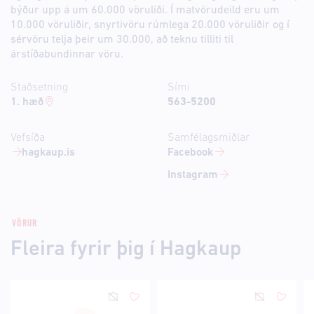
býður upp á um 60.000 vöruliði. Í matvörudeild eru um
10.000 vöruliðir, snyrtivöru rúmlega 20.000 vöruliðir og í
sérvöru telja þeir um 30.000, að teknu tilliti til
árstíðabundinnar vöru.
Staðsetning
Sími
1. hæð
563-5200
Vefsíða
Samfélagsmiðlar
hagkaup.is
Facebook
Instagram
VÖRUR
Fleira fyrir þig í Hagkaup