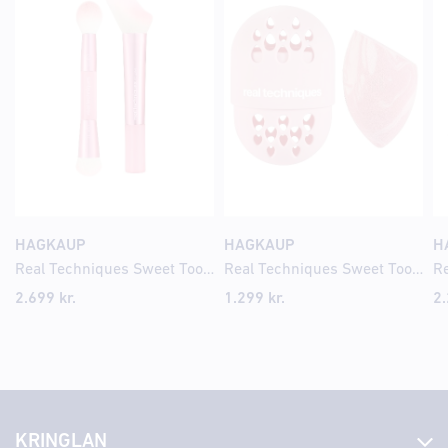
HAGKAUP
HAGKAUP
H
Real Techniques Sweet Tooth Sugar Glaze Brush Duo
Real Techniques Sweet Tooth Batter Up Base MCS+Case
2.699
kr.
1.299
kr.
2
KRINGLAN