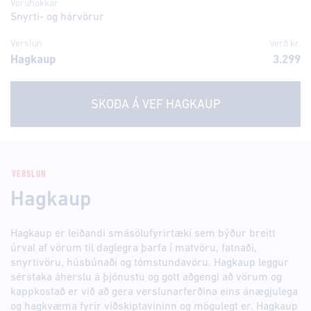
Vöruflokkar
Snyrti- og hárvörur
Verslun
Verð kr.
Hagkaup
3.299
SKOÐA Á VEF
HAGKAUP
VERSLUN
Hagkaup
Hagkaup er leiðandi smásölufyrirtæki sem býður breitt
úrval af vörum til daglegra þarfa í matvöru, fatnaði,
snyrtivöru, húsbúnaði og tómstundavöru. Hagkaup leggur
sérstaka áherslu á þjónustu og gott aðgengi að vörum og
kappkostað er við að gera verslunarferðina eins ánægjulega
og hagkvæma fyrir viðskiptavininn og mögulegt er. Hagkaup