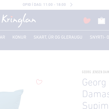
OPIÐ Í DAG: 11:00 - 18:00
AR
KONUR
SKART, ÚR OG GLERAUGU
SNYRTI- 
GEORG JENSEN DA
Georg
Damas
Supim