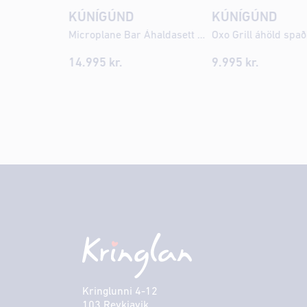
KÚNÍGÚND
KÚNÍGÚND
Microplane Bar Áhaldasett Svart
Oxo Grill áhöld spað
14.995
kr.
9.995
kr.
Kringlunni 4-12
103 Reykjavik