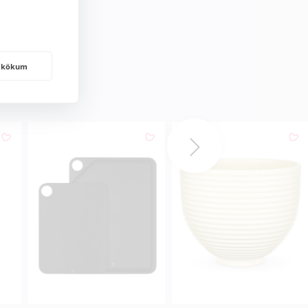
frakökum