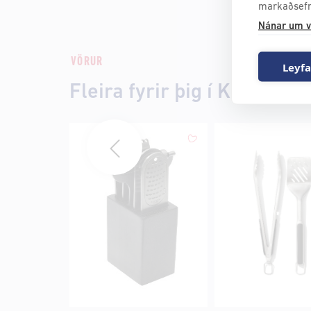
markaðsefn
Nánar um v
VÖRUR
Leyfa
Fleira fyrir þig í Kúnígúnd