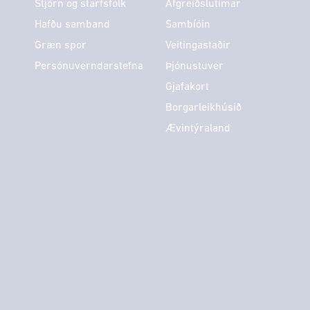
Stjórn og starfsfólk
Afgreiðslutímar
Hafðu samband
Sambíóin
Græn spor
Veitingastaðir
Persónuverndarstefna
Þjónustuver
Gjafakort
Borgarleikhúsið
Ævintýraland