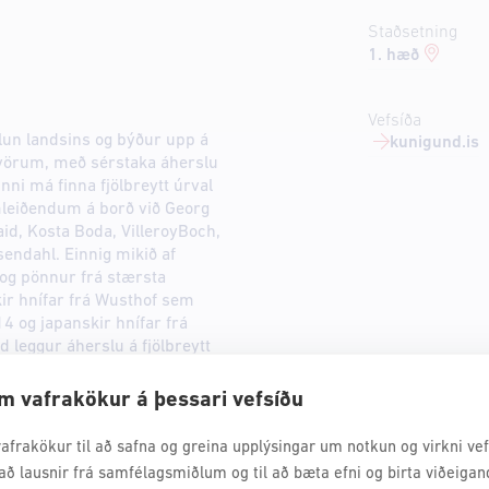
Staðsetning
1. hæð
Vefsíða
lun landsins og býður upp á
kunigund.is
vörum, með sérstaka áherslu
nni má finna fjölbreytt úrval
mleiðendum á borð við Georg
id, Kosta Boda, VilleroyBoch,
endahl. Einnig mikið af
og pönnur frá stærsta
ir hnífar frá Wusthof sem
4 og japanskir hnífar frá
nd leggur áherslu á fjölbreytt
m vafrakökur á þessari vefsíðu
afrakökur til að safna og greina upplýsingar um notkun og virkni vefs
að lausnir frá samfélagsmiðlum og til að bæta efni og birta viðeigan