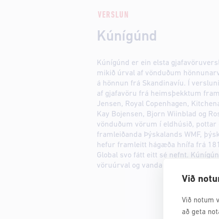
VERSLUN
Kúnígúnd
Kúnígúnd er ein elsta gjafavöruvers
mikið úrval af vönduðum hönnunar
á hönnun frá Skandinavíu. Í versluni
af gjafavöru frá heimsþekktum fra
Jensen, Royal Copenhagen, Kitchena
Kay Bojensen, Bjorn Wiinblad og Ros
vönduðum vörum í eldhúsið, pottar 
framleiðanda Þýskalands WMF, þýsk
hefur framleitt hágæða hnífa frá 181
Global svo fátt eitt sé nefnt. Kúnígú
vöruúrval og vandaða þjónustu.
Við notu
Við notum v
að geta not