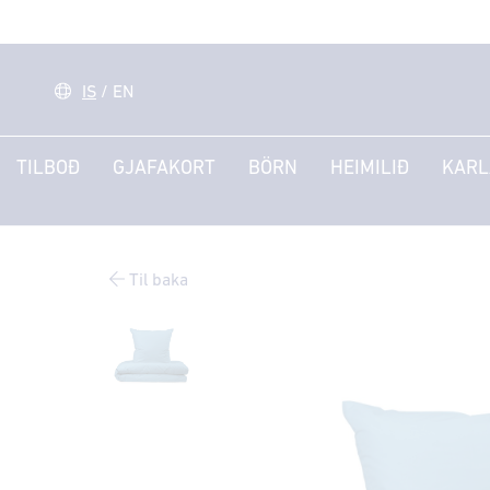
IS
/
EN
TILBOÐ
GJAFAKORT
BÖRN
HEIMILIÐ
KARL
Til baka