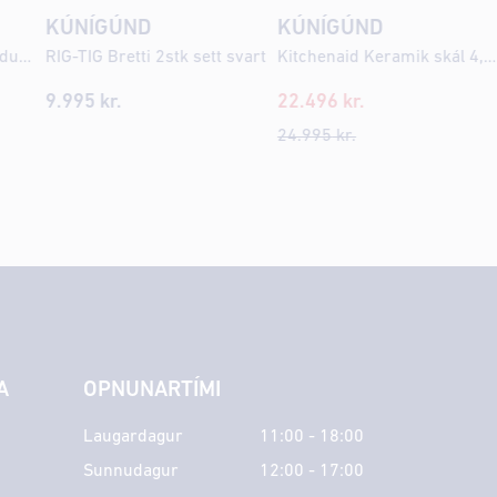
KÚNÍGÚND
KÚNÍGÚND
RIG-TIG Eldhúsrúllustandur svartur
RIG-TIG Bretti 2stk sett svart
Kitchenaid Keramik skál 4,7L Beehive Honey
9.995
kr.
22.496
kr.
24.995
kr.
A
OPNUNARTÍMI
Laugardagur
11:00 - 18:00
Sunnudagur
12:00 - 17:00