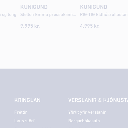
KÚNÍGÚND
KÚNÍGÚND
i og töng
Stelton Emma pressukanna 1ltr svört
9.995
kr.
4.995
kr.
KRINGLAN
VERSLANIR & ÞJÓNUST
Fréttir
Yfirlit yfir verslanir
Laus störf
Borgarbókasafn