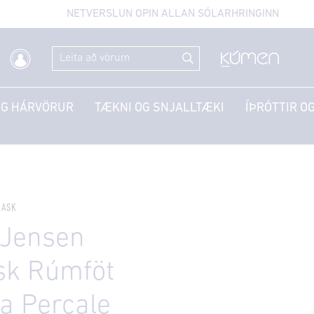
NETVERSLUN OPIN ALLAN SÓLARHRINGINN
OG HÁRVÖRUR
TÆKNI OG SNJALLTÆKI
ÍÞRÓTTIR OG
MASK
 Jensen
k Rúmföt
a Percale