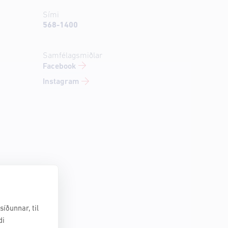
Sími
568-1400
Samfélagsmiðlar
Facebook
Instagram
íðunnar, til
di