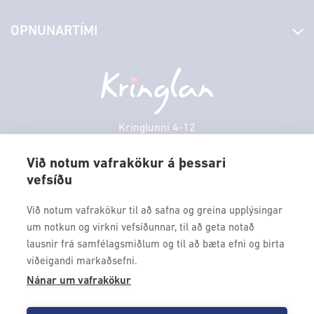
Stjórn og starfsfólk
Yfirlit yfir verslanir
OPNUNARTÍMI
Hafðu samband
Borgarbókasafn
Græn spor
Afgreiðslutímar
Föstudagur
10:00 - 18:30
Persónuverndarstefna
Sambíóin
Laugardagur
11:00 - 18:00
Veitingastaðir
Sunnudagur
12:00 - 17:00
Þjónustuver
Mánudagur
10:00 - 18:30
Kringlunni 4-12
Gjafakort
103 Reykjavik
Þriðjudagur
10:00 - 18:30
Borgarleikhúsið
Við notum vafrakökur á þessari
Miðvikudagur
10:00 - 18:30
vefsíðu
Sími: 517 9000
Ævintýraland
Fimmtudagur
10:00 - 18:30
Fax: 517 9010
Við notum vafrakökur til að safna og greina upplýsingar
kringlan@kringlan.is
um notkun og virkni vefsíðunnar, til að geta notað
lausnir frá samfélagsmiðlum og til að bæta efni og birta
VERTU MEÐ
viðeigandi markaðsefni.
Fáðu forskot á dagskrána okkar og sértilboð með því að skrá
Nánar um vafrakökur
þig á póstlista Kringlunnar.