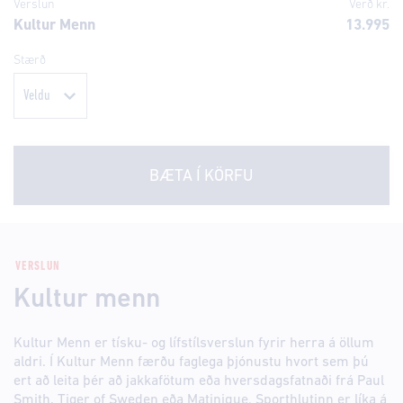
Verslun
Verð kr.
Kultur Menn
13.995
Stærð
BÆTA Í KÖRFU
VERSLUN
Kultur menn
Kultur Menn er tísku- og lífstílsverslun fyrir herra á öllum
aldri. Í Kultur Menn færðu faglega þjónustu hvort sem þú
ert að leita þér að jakkafötum eða hversdagsfatnaði frá Paul
Smith, Tiger of Sweden eða Matinique. Sporthlutinn er líka á