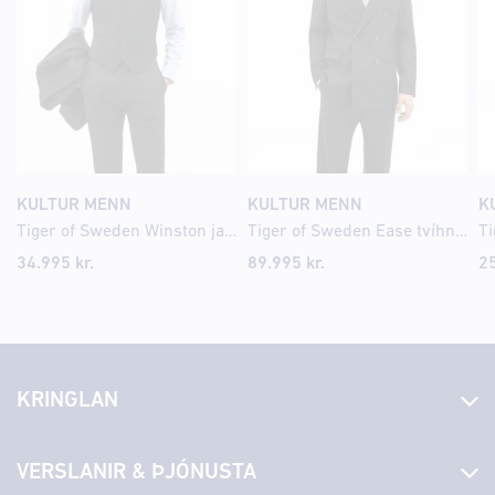
KULTUR MENN
KULTUR MENN
K
Tiger of Sweden Winston jakkafatavesti
Tiger of Sweden Ease tvíhnepptur blazer jakki
34.995 kr.
89.995 kr.
25
KRINGLAN
Fréttir
VERSLANIR & ÞJÓNUSTA
Laus störf