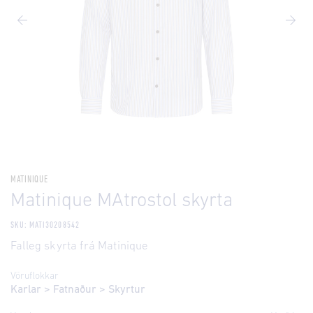
MATINIQUE
Matinique MAtrostol skyrta
SKU: MATI30208542
Falleg skyrta frá Matinique
Vöruflokkar
Karlar
>
Fatnaður
>
Skyrtur