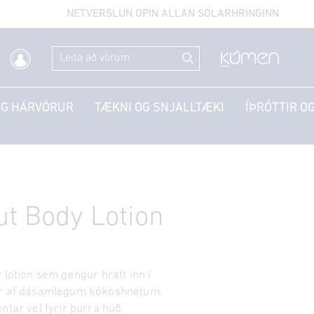
NETVERSLUN OPIN ALLAN SÓLARHRINGINN
OG HÁRVÖRUR
TÆKNI OG SNJALLTÆKI
ÍÞRÓTTIR OG
t Body Lotion
 lotion sem gengur hratt inn í
ar af dásamlegum kókoshnetum.
ntar vel fyrir þurra húð.