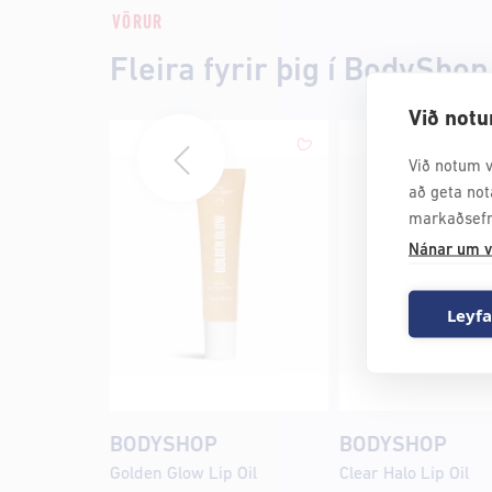
VÖRUR
Fleira fyrir þig í BodyShop
Við notu
Við notum v
að geta not
markaðsefn
Nánar um v
Leyfa
BODYSHOP
BODYSHOP
Golden Glow Lip Oil
Clear Halo Lip Oil