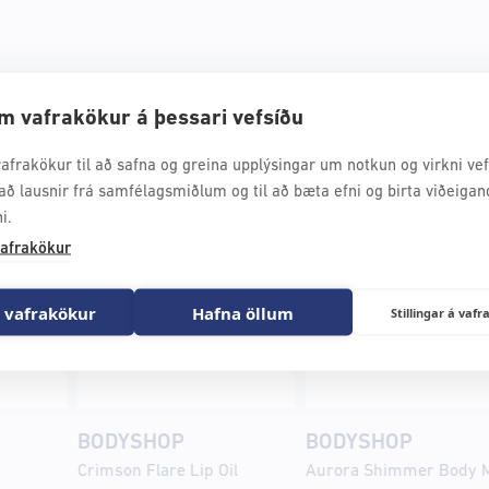
m vafrakökur á þessari vefsíðu
afrakökur til að safna og greina upplýsingar um notkun og virkni vefs
að lausnir frá samfélagsmiðlum og til að bæta efni og birta viðeigan
i.
afrakökur
 vafrakökur
Hafna öllum
Stillingar á va
BODYSHOP
BODYSHOP
Crimson Flare Lip Oil
Aurora Shimmer Body M