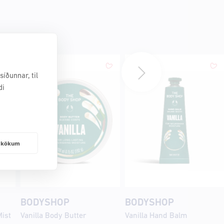
íðunnar, til
di
frakökum
BODYSHOP
BODYSHOP
ist
Vanilla Body Butter
Vanilla Hand Balm