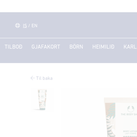
IS
/
EN
TILBOÐ
GJAFAKORT
BÖRN
HEIMILIÐ
KARL
Til baka