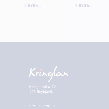
2.890
kr.
2.890
kr.
Kringlunni 4-12
103 Reykjavik
Sími: 517 9000