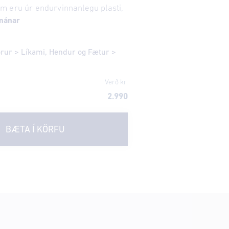
 eru úr endurvinnanlegu plasti,
 nánar
örur
>
Líkami, Hendur og Fætur
>
Verð kr.
2.990
BÆTA Í KÖRFU