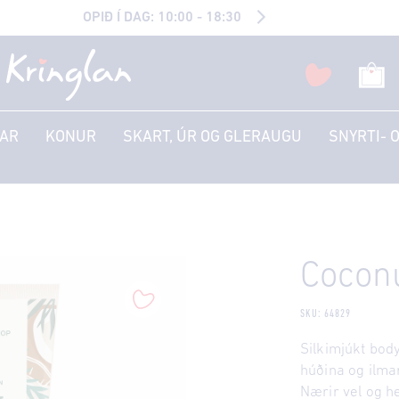
OPIÐ Í DAG: 10:00 - 18:30
AR
KONUR
SKART, ÚR OG GLERAUGU
SNYRTI- 
Coconu
SKU: 64829
Silkimjúkt body
húðina og ilm
Nærir vel og he