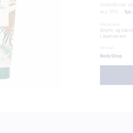
Umbúðirnar sem
eru 30% ...
Sjá
Vöruflokkar
Snyrti- og hárv
Líkamskrem
Verslun
BodyShop