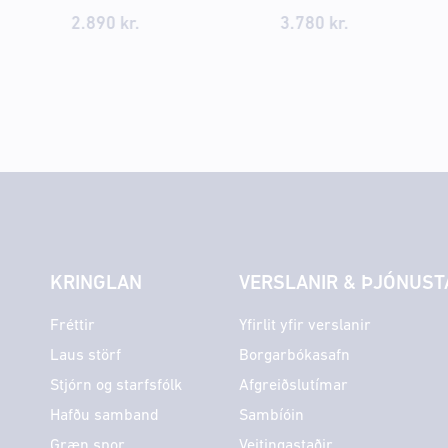
2.890
kr.
3.780 kr.
KRINGLAN
VERSLANIR & ÞJÓNUST
Fréttir
Yfirlit yfir verslanir
Laus störf
Borgarbókasafn
Stjórn og starfsfólk
Afgreiðslutímar
Hafðu samband
Sambíóin
Græn spor
Veitingastaðir