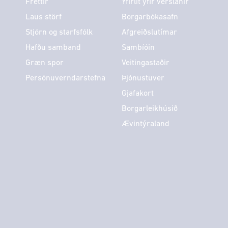
Fréttir
Yfirlit yfir verslanir
Laus störf
Borgarbókasafn
Stjórn og starfsfólk
Afgreiðslutímar
Hafðu samband
Sambíóin
Græn spor
Veitingastaðir
Persónuverndarstefna
Þjónustuver
Gjafakort
Borgarleikhúsið
Ævintýraland