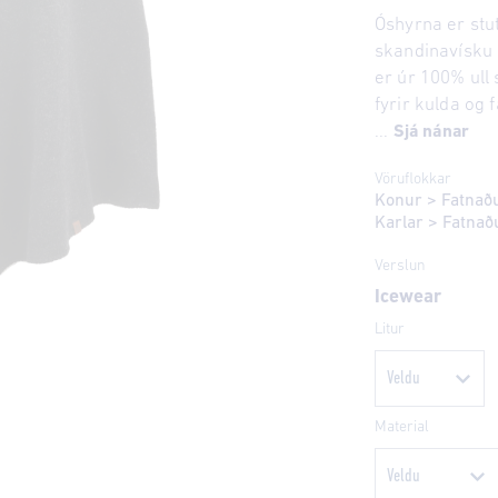
Óshyrna er stut
skandinavísku 
er úr 100% ull
fyrir kulda og
...
Sjá nánar
Vöruflokkar
Konur
>
Fatnað
Karlar
>
Fatnað
Verslun
Icewear
Litur
Material