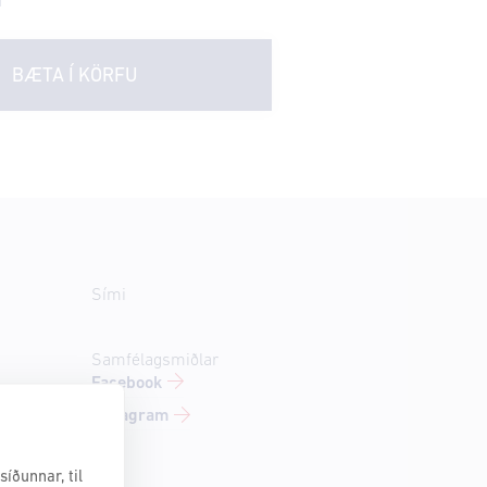
BÆTA Í KÖRFU
Sími
Samfélagsmiðlar
Facebook
-
Instagram
íðunnar, til