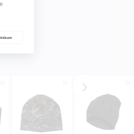
di
frakökum