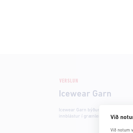
VERSLUN
Icewear Garn
Icewear Garn býður upp á fjölbreytt
innblástur í grænlenska hönnun.
Við notu
Við notum v