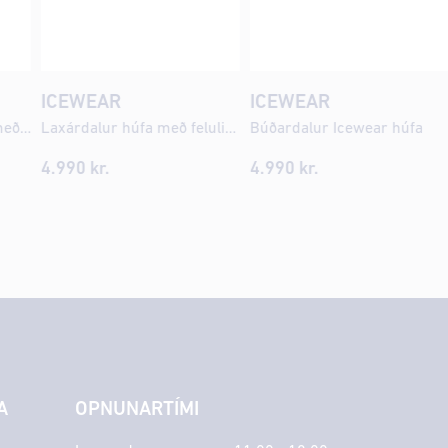
ICEWEAR
ICEWEAR
Laxárdalur ennisband með felulitum
Laxárdalur húfa með feluliturmynstri
Búðardalur Icewear húfa
4.990 kr.
4.990 kr.
A
OPNUNARTÍMI