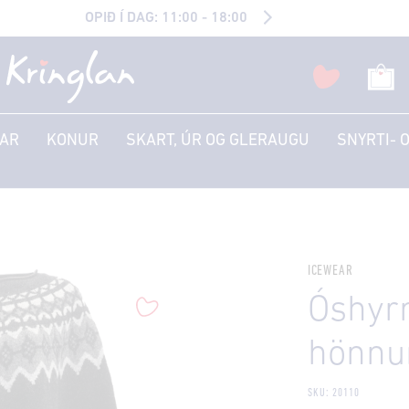
OPIÐ Í DAG: 11:00 - 18:00
AR
KONUR
SKART, ÚR OG GLERAUGU
SNYRTI- 
ICEWEAR
Óshyrn
hönnu
SKU: 20110