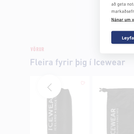
að geta not
markaðsefn
Nánar um v
Leyfa
VÖRUR
Fleira fyrir þig í Icewear