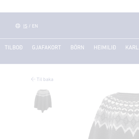
IS
/
EN
TILBOÐ
GJAFAKORT
BÖRN
HEIMILIÐ
KARL
Til baka