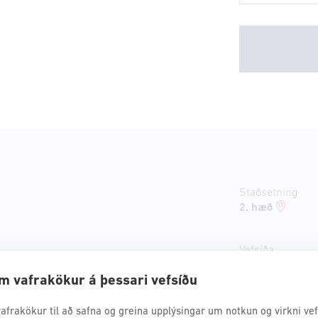
Staðsetning
2. hæð
Vefsíða
 úrval uppskrifta sem sækja
icewear.is/is
IS/prjonavorur
m vafrakökur á þessari vefsíðu
afrakökur til að safna og greina upplýsingar um notkun og virkni vefs