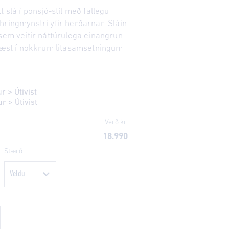
t slá í ponsjó-stíl með fallegu
hringmynstri yfir herðarnar. Sláin
 sem veitir náttúrulega einangrun
 fæst í nokkrum litasamsetningum
ur
>
Útivist
ur
>
Útivist
Verð kr.
18.990
Stærð