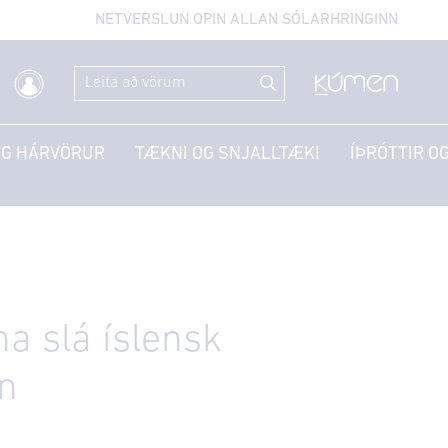
NETVERSLUN OPIN ALLAN SÓLARHRINGINN
OG HÁRVÖRUR
TÆKNI OG SNJALLTÆKI
ÍÞRÓTTIR OG
a slá íslensk
n