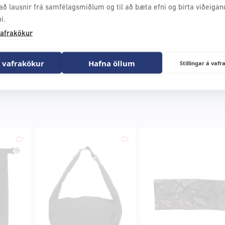
að lausnir frá samfélagsmiðlum og til að bæta efni og birta viðeigan
i.
afrakökur
 vafrakökur
Hafna öllum
Stillingar á va