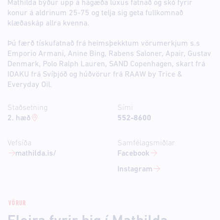
Mathilda býður upp á hágæða lúxus fatnað og skó fyrir
konur á aldrinum 25-75 og telja sig geta fullkomnað
klæðaskáp allra kvenna.
Þú færð tískufatnað frá heimsþekktum vörumerkjum s.s
Emporio Armani, Anine Bing, Rabens Saloner, Apair, Gustav
Denmark, Polo Ralph Lauren, SAND Copenhagen, skart frá
IOAKU frá Svíþjóð og húðvörur frá RAAW by Trice &
Everyday Oil.
Staðsetning
Sími
2. hæð
552-8600
Vefsíða
Samfélagsmiðlar
mathilda.is/
Facebook
Instagram
VÖRUR