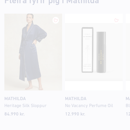
Fleira fyrir þig í Mathilda
MATHILDA
MATHILDA
M
Heritage Silk Sloppur
No Vacancy Perfume Oil
84.990 kr.
12.990 kr.
12