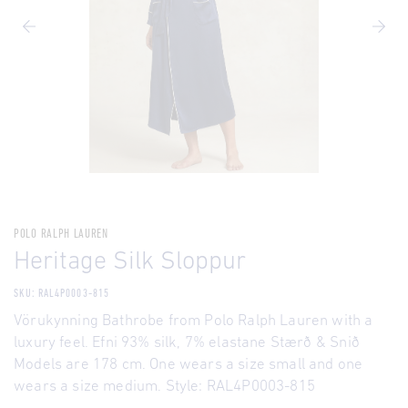
POLO RALPH LAUREN
Heritage Silk Sloppur
SKU: RAL4P0003-815
Vörukynning Bathrobe from Polo Ralph Lauren with a
luxury feel. Efni 93% silk, 7% elastane Stærð & Snið
Models are 178 cm. One wears a size small and one
wears a size medium. Style: RAL4P0003-815