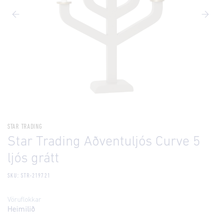
STAR TRADING
Star Trading Aðventuljós Curve 5
ljós grátt
SKU: STR-219721
Vöruflokkar
Heimilið