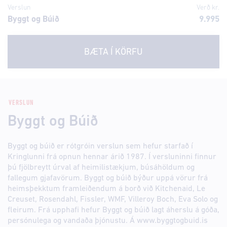
Verslun
Verð kr.
Byggt og Búið
9.995
BÆTA Í KÖRFU
VERSLUN
Byggt og Búið
Byggt og búið er rótgróin verslun sem hefur starfað í
Kringlunni frá opnun hennar árið 1987. Í versluninni finnur
þú fjölbreytt úrval af heimilistækjum, búsáhöldum og
fallegum gjafavörum. Byggt og búið býður uppá vörur frá
heimsþekktum framleiðendum á borð við Kitchenaid, Le
Creuset, Rosendahl, Fissler, WMF, Villeroy Boch, Eva Solo og
fleirum. Frá upphafi hefur Byggt og búið lagt áherslu á góða,
persónulega og vandaða þjónustu. Á www.byggtogbuid.is