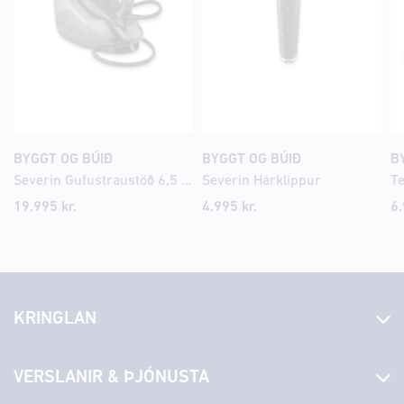
BYGGT OG BÚIÐ
BYGGT OG BÚIÐ
B
Severin Gufustraustöð 6,5 bar
Severin Hárklippur
Te
19.995
kr.
4.995
kr.
6
KRINGLAN
Fréttir
VERSLANIR & ÞJÓNUSTA
Laus störf