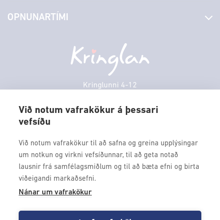
Stjórn og starfsfólk
Yfirlit yfir verslanir
OPNUNARTÍMI
Hafðu samband
Borgarbókasafn
Græn spor
Afgreiðslutímar
Fimmtudagur
10:00 - 18:30
Persónuverndarstefna
Sambíóin
Föstudagur
10:00 - 18:30
Veitingastaðir
Laugardagur
11:00 - 18:00
Þjónustuver
Sunnudagur
12:00 - 17:00
Kringlunni 4-12
Gjafakort
103 Reykjavik
Mánudagur
10:00 - 18:30
Borgarleikhúsið
Við notum vafrakökur á þessari
Þriðjudagur
10:00 - 18:30
vefsíðu
Sími: 517 9000
Ævintýraland
Miðvikudagur
10:00 - 18:30
Fax: 517 9010
Við notum vafrakökur til að safna og greina upplýsingar
kringlan@kringlan.is
um notkun og virkni vefsíðunnar, til að geta notað
lausnir frá samfélagsmiðlum og til að bæta efni og birta
VERTU MEÐ
viðeigandi markaðsefni.
Fáðu forskot á dagskrána okkar og sértilboð með því að skrá
Nánar um vafrakökur
þig á póstlista Kringlunnar.