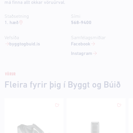
má finna allt okkar vöruúrval.
Staðsetning
Sími
1. hæð
568-9400
Vefsíða
Samfélagsmiðlar
byggtogbuid.is
Facebook
Instagram
VÖRUR
Fleira fyrir þig í Byggt og Búið