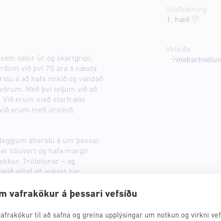
Staðsetning
1. hæð
Vefsíða
 sem selur úr og skartgripi,
mebarhodium
erðum við því 70 ára á næsta
erslu á að hafa mikið og vandað
vörum. Með því teljum við að
æfi. Við erum með starfrækt
 við erum með úrsmið,
ð leggjum áherslu á um þessar
ar töluvert og hafa margir
ð okkur. Trúlofunar – og
alið alltaf að aukast þar,
r frá gullsmið. Við höfum
og er úrvalið þar mikið og
m vafrakökur á þessari vefsíðu
afrakökur til að safna og greina upplýsingar um notkun og virkni vefs