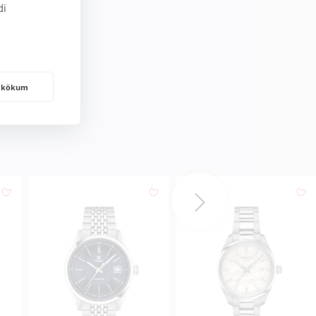
di
frakökum