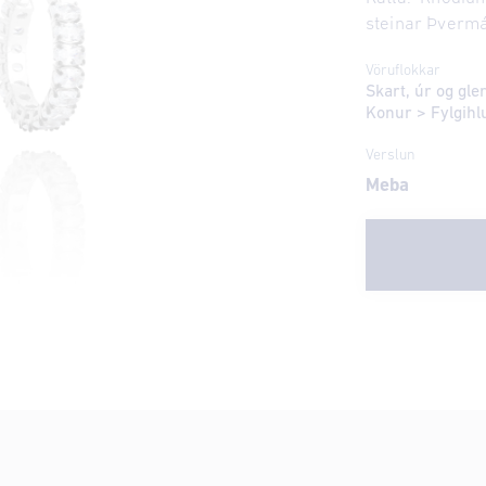
steinar Þverm
Vöruflokkar
Skart, úr og gl
Konur
>
Fylgihl
Verslun
Meba