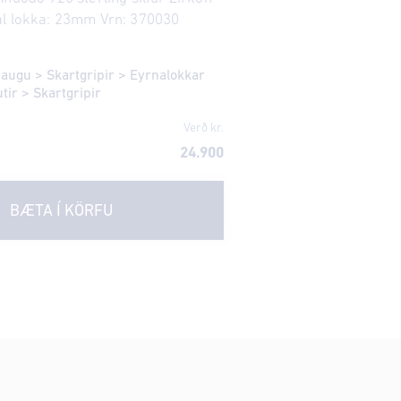
ál lokka: 23mm Vrn: 370030
eraugu
>
Skartgripir
>
Eyrnalokkar
utir
>
Skartgripir
Verð kr.
24.900
BÆTA Í KÖRFU