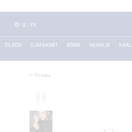
IS
/
EN
TILBOÐ
GJAFAKORT
BÖRN
HEIMILIÐ
KARL
Til baka