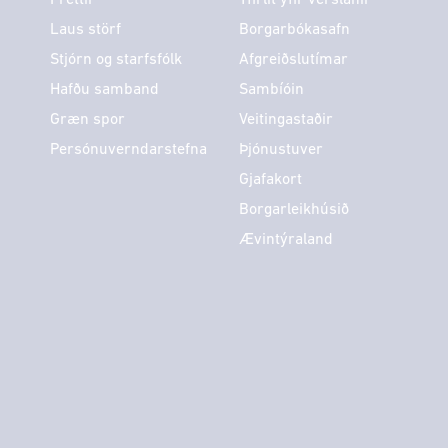
Laus störf
Borgarbókasafn
Stjórn og starfsfólk
Afgreiðslutímar
Hafðu samband
Sambíóin
Græn spor
Veitingastaðir
Persónuverndarstefna
Þjónustuver
Gjafakort
Borgarleikhúsið
Ævintýraland