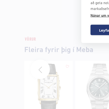
að geta not
markaðsefn
Nánar um v
Leyfa
VÖRUR
Fleira fyrir þig í Meba