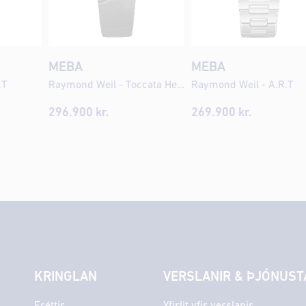
MEBA
MEBA
.T
Raymond Weil - Toccata Heritage
Raymond Weil - A.R.T
296.900
kr.
269.900
kr.
KRINGLAN
VERSLANIR & ÞJÓNUST
Fréttir
Yfirlit yfir verslanir