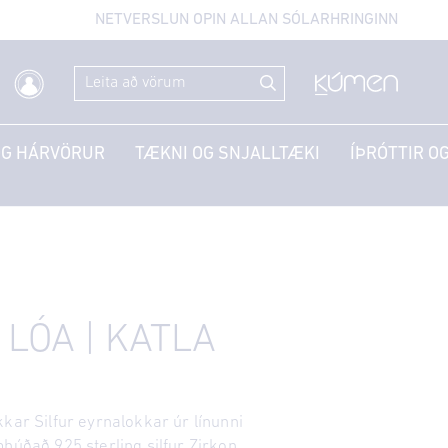
NETVERSLUN OPIN ALLAN SÓLARHRINGINN
OG HÁRVÖRUR
TÆKNI OG SNJALLTÆKI
ÍÞRÓTTIR OG
 LÓA | KATLA
kar Silfur eyrnalokkar úr línunni
húðað 925 sterling silfur Zirkon