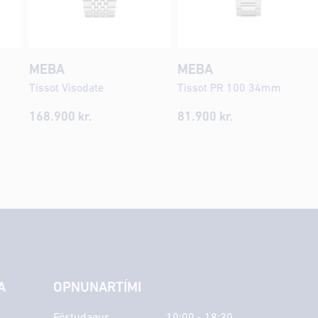
MEBA
MEBA
Tissot Visodate
Tissot PR 100 34mm
168.900
kr.
81.900
kr.
A
OPNUNARTÍMI
Föstudagur
10:00 - 18:30