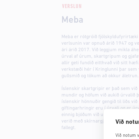
VERSLUN
Meba
Meba er rótgróið fjölskyldufyrirtæki
verlsunin var opnuð árið 1947 og v
ári árið 2017. Við leggjum mikla áh
úrval af úrum, skartgripum og gjafa
allir geti fundið eitthvað við sitt h
verkstæði hér í Kringlunni þar sem
gullsmið og tökum að okkur áletrun.
Íslenskir skartgripir er það sem vi
mundir og höfum við aukið úrvalið þ
íslenskir hönnuðir gengið til liðs vi
giftingarhringir eru í úrvali og er úrv
einnig bjóðum við upp á ráðlegginga
verið með skírnargjafir frá upphafi 
Við notu
fallegt.
Við notum v