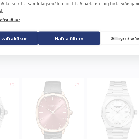
að lausnir frá samfélagsmiðlum og til að bæta efni og birta viðeigan
i.
afrakökur
 vafrakökur
Hafna öllum
Stillingar á va