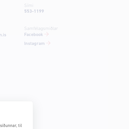
Sími
553-1199
Samfélagsmiðlar
Facebook
.is
Instagram
íðunnar, til