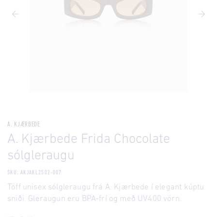
A. KJÆRBEDE
A. Kjærbede Frida Chocolate
sólgleraugu
SKU: AKJAKL2502-007
Töff unisex sólgleraugu frá A. Kjærbede í elegant kúptu
sniði. Gleraugun eru BPA-frí og með UV400 vörn.