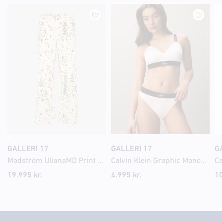
GALLERI 17
GALLERI 17
G
Modström UlianaMD Print gallabuxur
Calvin Klein Graphic Monogram Microfibre Stretch nærbuxur
19.995 kr.
4.995 kr.
10