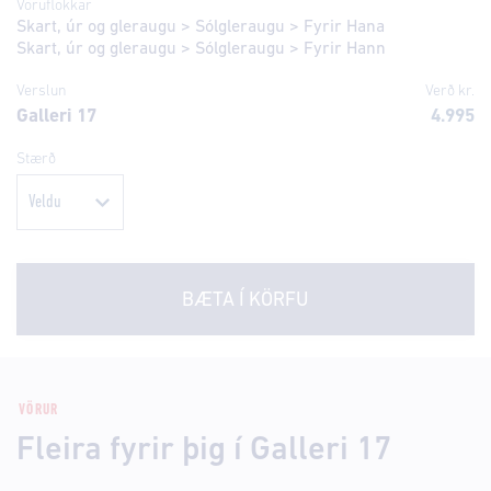
Vöruflokkar
Skart, úr og gleraugu
>
Sólgleraugu
>
Fyrir Hana
Skart, úr og gleraugu
>
Sólgleraugu
>
Fyrir Hann
Verslun
Verð kr.
Galleri 17
4.995
Stærð
BÆTA Í KÖRFU
VÖRUR
Fleira fyrir þig í Galleri 17