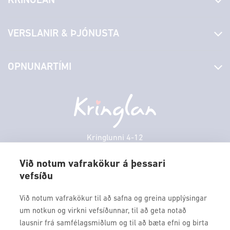
KRINGLAN
Fréttir
VERSLANIR & ÞJÓNUSTA
Laus störf
Stjórn og starfsfólk
Yfirlit yfir verslanir
OPNUNARTÍMI
Hafðu samband
Borgarbókasafn
Græn spor
Afgreiðslutímar
Sunnudagur
12:00 - 17:00
Persónuverndarstefna
Sambíóin
Mánudagur
10:00 - 18:30
Veitingastaðir
Þriðjudagur
10:00 - 18:30
Þjónustuver
Miðvikudagur
10:00 - 18:30
Kringlunni 4-12
Gjafakort
103 Reykjavik
Fimmtudagur
10:00 - 18:30
Borgarleikhúsið
Við notum vafrakökur á þessari
Föstudagur
10:00 - 18:30
vefsíðu
Sími: 517 9000
Ævintýraland
Laugardagur
11:00 - 18:00
Fax: 517 9010
Við notum vafrakökur til að safna og greina upplýsingar
kringlan@kringlan.is
um notkun og virkni vefsíðunnar, til að geta notað
lausnir frá samfélagsmiðlum og til að bæta efni og birta
VERTU MEÐ