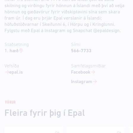
skilning og virðingu fyrir hönnun á Íslandi með því að velja
hönnun og gæðavörur fyrir viðskiptavini sína sem skara
fram úr. Í dag eru þrjár Epal verslanir á Íslandi;
höfuðstöðvarnar í Skeifunni 6, í Hörpu og í Kringlunni.
Fylgstu með Epal á Instagram og Snapchat @epaldesign.
Staðsetning
Sími
1. hæð
566-7733
Vefsíða
Samfélagsmiðlar
epal.is
Facebook
Instagram
VÖRUR
Fleira fyrir þig í Epal