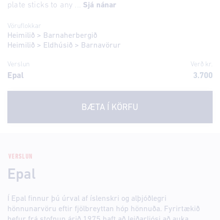
plate sticks to any ...
Sjá nánar
Vöruflokkar
Heimilið
>
Barnaherbergið
Heimilið
>
Eldhúsið
>
Barnavörur
Verslun
Verð kr.
Epal
3.700
BÆTA Í KÖRFU
VERSLUN
Epal
Í Epal finnur þú úrval af íslenskri og alþjóðlegri
hönnunarvöru eftir fjölbreyttan hóp hönnuða. Fyrirtækið
hefur frá stofnun árið 1975 haft að leiðarljósi að auka