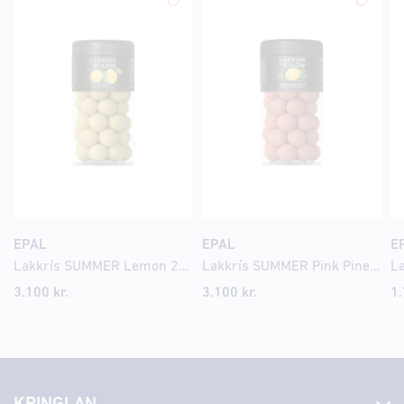
EPAL
EPAL
E
Lakkrís SUMMER Lemon 270gr
Lakkrís SUMMER Pink Pineapple 270gr
3.100
kr.
3.100
kr.
1