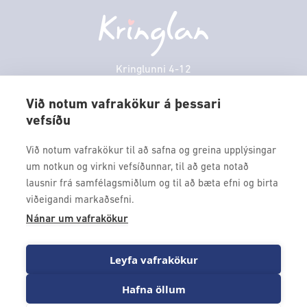
Afgreiðslutímar
Fimmtudagur
10:00 - 18:30
Persónuverndarstefna
Sambíóin
Föstudagur
10:00 - 18:30
Veitingastaðir
Laugardagur
11:00 - 18:00
Þjónustuver
Sunnudagur
12:00 - 17:00
Kringlunni 4-12
Gjafakort
103 Reykjavik
Mánudagur
10:00 - 18:30
Borgarleikhúsið
Við notum vafrakökur á þessari
Þriðjudagur
10:00 - 18:30
vefsíðu
Sími: 517 9000
Ævintýraland
Miðvikudagur
10:00 - 18:30
Fax: 517 9010
Við notum vafrakökur til að safna og greina upplýsingar
kringlan@kringlan.is
um notkun og virkni vefsíðunnar, til að geta notað
lausnir frá samfélagsmiðlum og til að bæta efni og birta
VERTU MEÐ
viðeigandi markaðsefni.
Fáðu forskot á dagskrána okkar og sértilboð með því að skrá
Nánar um vafrakökur
þig á póstlista Kringlunnar.
Leyfa vafrakökur
Hafna öllum