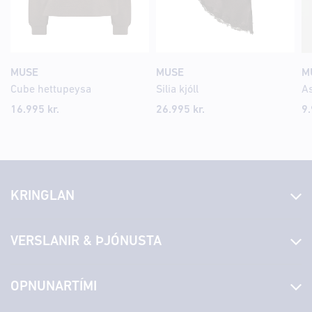
MUSE
MUSE
M
Cube hettupeysa
Silia kjóll
As
16.995 kr.
26.995 kr.
9.
KRINGLAN
Fréttir
VERSLANIR & ÞJÓNUSTA
Laus störf
Stjórn og starfsfólk
Yfirlit yfir verslanir
OPNUNARTÍMI
Hafðu samband
Borgarbókasafn
Græn spor