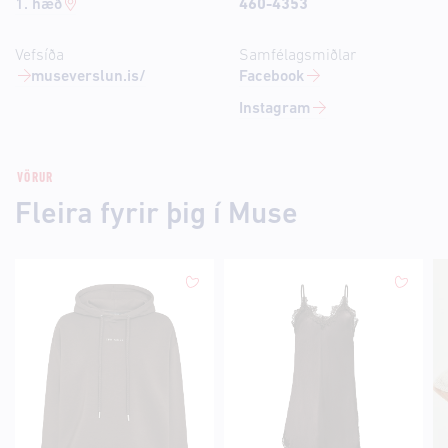
1. hæð
460-4353
Vefsíða
Samfélagsmiðlar
museverslun.is/
Facebook
Instagram
VÖRUR
Fleira fyrir þig í Muse