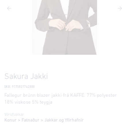
Sakura Jakki
SKU: 9175827742888
Fallegur brúnn blazer jakki frá KAFFE. 77% polyester
18% viskose 5% teygja
Vöruflokkar
Konur
>
Fatnaður
>
Jakkar og Yfirhafnir