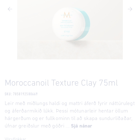
Moroccanoil Texture Clay 75ml
SKU: 7858192580669
Leir með miðlungs haldi og mattri áferð fyrir náttúrulegt
og áferðarmikið lúkk. Þessi mótunarleir hentar öllum
hárgerðum og er fullkominn til að skapa sundurliðaðar,
úfnar greiðslur með góðri ...
Sjá nánar
Vöruflokkar