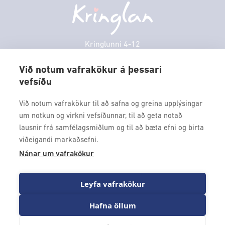
Persónuverndarstefna
Sambíóin
Sunnudagur
12:00 - 17:00
Veitingastaðir
Mánudagur
10:00 - 18:30
Þjónustuver
Þriðjudagur
10:00 - 18:30
Kringlunni 4-12
Gjafakort
103 Reykjavik
Miðvikudagur
10:00 - 18:30
Borgarleikhúsið
Við notum vafrakökur á þessari
Fimmtudagur
10:00 - 18:30
vefsíðu
Sími: 517 9000
Ævintýraland
Föstudagur
10:00 - 18:30
Fax: 517 9010
Við notum vafrakökur til að safna og greina upplýsingar
kringlan@kringlan.is
um notkun og virkni vefsíðunnar, til að geta notað
lausnir frá samfélagsmiðlum og til að bæta efni og birta
VERTU MEÐ
viðeigandi markaðsefni.
Fáðu forskot á dagskrána okkar og sértilboð með því að skrá
Nánar um vafrakökur
þig á póstlista Kringlunnar.
Leyfa vafrakökur
Hafna öllum