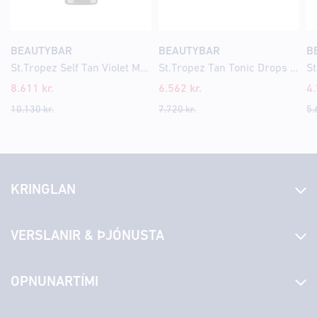
BEAUTYBAR
BEAUTYBAR
B
St.Tropez Self Tan Violet Mousse 200ml
St.Tropez Tan Tonic Drops 30ml
8.611
kr.
6.562
kr.
4
10.130
kr.
7.720
kr.
5.
KRINGLAN
Fréttir
VERSLANIR & ÞJÓNUSTA
Laus störf
Stjórn og starfsfólk
Yfirlit yfir verslanir
OPNUNARTÍMI
Hafðu samband
Borgarbókasafn
Græn spor
Afgreiðslutímar
Laugardagur
11:00 - 18:00