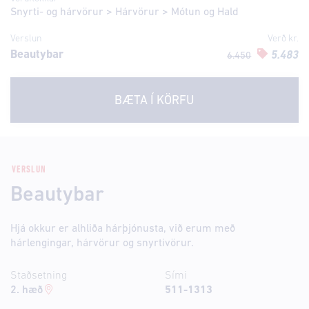
Snyrti- og hárvörur
>
Hárvörur
>
Mótun og Hald
Verslun
Verð kr.
Beautybar
5.483
6.450
BÆTA Í KÖRFU
VERSLUN
Beautybar
Hjá okkur er alhliða hárþjónusta, við erum með
hárlengingar, hárvörur og snyrtivörur.
Staðsetning
Sími
2. hæð
511-1313