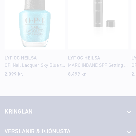
LYF OG HEILSA
LYF OG HEILSA
L
OPI Nail Lacquer Sky Blue the Limit
MARC INBANE SPF Setting mist Bronze 75ml
OP
2.099
kr.
8.499
kr.
2
KRINGLAN
Fréttir
VERSLANIR & ÞJÓNUSTA
Laus störf