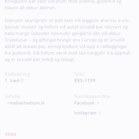
Kringlunni þar sem við erum með úrsmið, gullsmið og
tökum að okkur áletrun.
Íslenskir skartgripir er það sem við leggjum áherslu á um
þessar mundir og höfum við aukið úrvalið þar töluvert og
hafa margir íslenskir hönnuðir gengið til liðs við okkur.
Trúlofunar – og giftingarhringir eru í úrvali og er úrvalið
alltaf að aukast þar, einnig bjóðum við upp á ráðleggingar
frá gullsmið. Við höfum verið með skírnargjafir frá upphafi
og er úrvalið þar mikið og fallegt.
Staðsetning
Sími
1. hæð
553-1199
Vefsíða
Samfélagsmiðlar
mebarhodium.is
Facebook
Instagram
VÖRUR