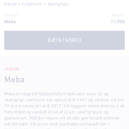
Karlar
>
Fylgihlutir
>
Skartgripir
Verslun
Verð kr.
Meba
11.900
BÆTA Í KÖRFU
VERSLUN
Meba
Meba er rótgróið fjölskyldufyrirtæki sem selur úr og
skartgripi, verlsunin var opnuð árið 1947 og verðum við því
70 ára á næsta ári árið 2017. Við leggjum mikla áherslu á að
hafa mikið og vandað úrval af úrum, skartgripum og
gjafavörum. Með því teljum við að allir geti fundið eitthvað
við sitt hæfi. Við erum með starfrækt verkstæði hér í