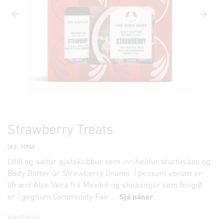
Strawberry Treats
SKU: 70948
Lítill og sætur gjafakubbur sem inniheldur sturtusápu og
Body Butter úr Strawberry línunni. Í þessum vörum er
lífrænt Aloe Vera frá Mexíkó og sheasmjör sem fengið
er í gegnum Community Fair ...
Sjá nánar
Vöruflokkar