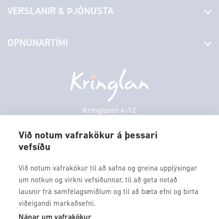
Fréttir
VERSLANIR & ÞJÓNUSTA
Laus störf
Stjórn og starfsfólk
Yfirlit yfir verslanir
OPNUNARTÍMI
Hafðu samband
Borgarbókasafn
Græn spor
Afgreiðslutímar
Föstudagur
10:00 - 18:30
Persónuverndarstefna
Sambíóin
Laugardagur
11:00 - 18:00
Veitingastaðir
Sunnudagur
12:00 - 17:00
Þjónustuver
Mánudagur
10:00 - 18:30
Kringlunni 4-12
Gjafakort
103 Reykjavik
Þriðjudagur
10:00 - 18:30
Borgarleikhúsið
Við notum vafrakökur á þessari
Miðvikudagur
10:00 - 18:30
vefsíðu
Sími: 517 9000
Ævintýraland
Fimmtudagur
10:00 - 18:30
Fax: 517 9010
Við notum vafrakökur til að safna og greina upplýsingar
kringlan@kringlan.is
um notkun og virkni vefsíðunnar, til að geta notað
lausnir frá samfélagsmiðlum og til að bæta efni og birta
VERTU MEÐ
viðeigandi markaðsefni.
Fáðu forskot á dagskrána okkar og sértilboð með því að skrá
Nánar um vafrakökur