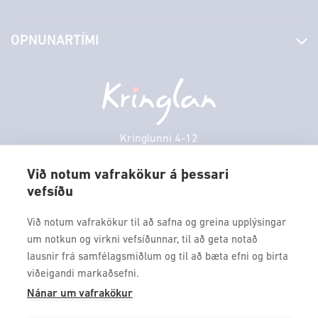
Stjórn og starfsfólk
Yfirlit yfir verslanir
OPNUNARTÍMI
Hafðu samband
Borgarbókasafn
Græn spor
Afgreiðslutímar
Laugardagur
11:00 - 18:00
Persónuverndarstefna
Sambíóin
Sunnudagur
12:00 - 17:00
Veitingastaðir
Mánudagur
10:00 - 18:30
Þjónustuver
Þriðjudagur
10:00 - 18:30
Kringlunni 4-12
Gjafakort
103 Reykjavik
Miðvikudagur
10:00 - 18:30
Borgarleikhúsið
Við notum vafrakökur á þessari
Fimmtudagur
10:00 - 18:30
vefsíðu
Sími: 517 9000
Ævintýraland
Föstudagur
10:00 - 18:30
Fax: 517 9010
Við notum vafrakökur til að safna og greina upplýsingar
kringlan@kringlan.is
um notkun og virkni vefsíðunnar, til að geta notað
lausnir frá samfélagsmiðlum og til að bæta efni og birta
VERTU MEÐ
viðeigandi markaðsefni.
Fáðu forskot á dagskrána okkar og sértilboð með því að skrá
Nánar um vafrakökur
þig á póstlista Kringlunnar.