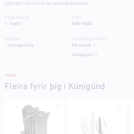
fjölbreytt vöruúrval og vandaða þjónustu.
Staðsetning
Sími
1. hæð
568-1400
Vefsíða
Samfélagsmiðlar
kunigund.is
Facebook
Instagram
VÖRUR
Fleira fyrir þig í Kúnígúnd