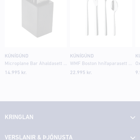
KÚNÍGÚND
KÚNÍGÚND
K
Microplane Bar Áhaldasett Svart
WMF Boston hnífaparasett 24 stk fyrir 6 manns
Ox
14.995
kr.
22.995
kr.
9
KRINGLAN
Fréttir
VERSLANIR & ÞJÓNUSTA
Laus störf