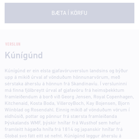
BÆTA Í KÖRFU
VERSLUN
Kúnígúnd
Kúnígúnd er ein elsta gjafavöruverslun landsins og býður
upp á mikið úrval af vönduðum hönnunarvörum, með
sérstaka áherslu á hönnun frá Skandinavíu. Í versluninni
má finna fjölbreytt úrval af gjafavöru frá heimsþekktum
framleiðendum á borð við Georg Jensen, Royal Copenhagen,
Kitchenaid, Kosta Boda, VilleroyBoch, Kay Bojensen, Bjorn
Wiinblad og Rosendahl. Einnig mikið af vönduðum vörum í
eldhúsið, pottar og pönnur frá stærsta framleiðanda
Þýskalands WMF, þýskir hnífar frá Wusthof sem hefur
framleitt hágæða hnífa frá 1814 og japanskir hnífar frá
Global svo fátt eitt sé nefnt. Kúnígúnd leggur áherslu á