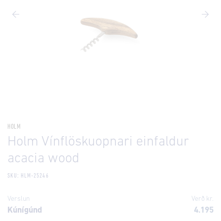
HOLM
Holm Vínflöskuopnari einfaldur
acacia wood
SKU: HLM-25246
Verslun
Verð kr.
Kúnígúnd
4.195