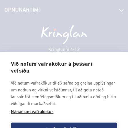
Stjórn og starfsfólk
Yfirlit yfir verslanir
OPNUNARTÍMI
Hafðu samband
Borgarbókasafn
Græn spor
Afgreiðslutímar
Laugardagur
11:00 - 18:00
Persónuverndarstefna
Sambíóin
Sunnudagur
12:00 - 17:00
Veitingastaðir
Mánudagur
10:00 - 18:30
Þjónustuver
Þriðjudagur
10:00 - 18:30
Kringlunni 4-12
Gjafakort
103 Reykjavik
Miðvikudagur
10:00 - 18:30
Borgarleikhúsið
Við notum vafrakökur á þessari
Fimmtudagur
10:00 - 18:30
vefsíðu
Sími: 517 9000
Ævintýraland
Föstudagur
10:00 - 18:30
Fax: 517 9010
Við notum vafrakökur til að safna og greina upplýsingar
kringlan@kringlan.is
um notkun og virkni vefsíðunnar, til að geta notað
lausnir frá samfélagsmiðlum og til að bæta efni og birta
VERTU MEÐ
viðeigandi markaðsefni.
Fáðu forskot á dagskrána okkar og sértilboð með því að skrá
Nánar um vafrakökur
þig á póstlista Kringlunnar.