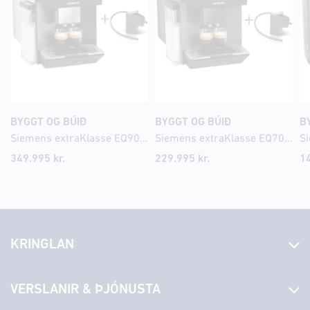
BYGGT OG BÚIÐ
BYGGT OG BÚIÐ
B
Siemens extraKlasse EQ900 iAroma Espresso kaffivél
Siemens extraKlasse EQ700 iAroma Espresso kaffivél
349.995
kr.
229.995
kr.
1
KRINGLAN
Fréttir
VERSLANIR & ÞJÓNUSTA
Laus störf