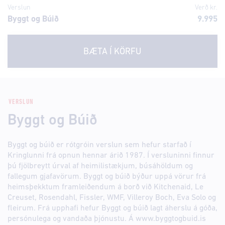
Verslun
Verð kr.
Byggt og Búið
9.995
BÆTA Í KÖRFU
VERSLUN
Byggt og Búið
Byggt og búið er rótgróin verslun sem hefur starfað í
Kringlunni frá opnun hennar árið 1987. Í versluninni finnur
þú fjölbreytt úrval af heimilistækjum, búsáhöldum og
fallegum gjafavörum. Byggt og búið býður uppá vörur frá
heimsþekktum framleiðendum á borð við Kitchenaid, Le
Creuset, Rosendahl, Fissler, WMF, Villeroy Boch, Eva Solo og
fleirum. Frá upphafi hefur Byggt og búið lagt áherslu á góða,
persónulega og vandaða þjónustu. Á www.byggtogbuid.is