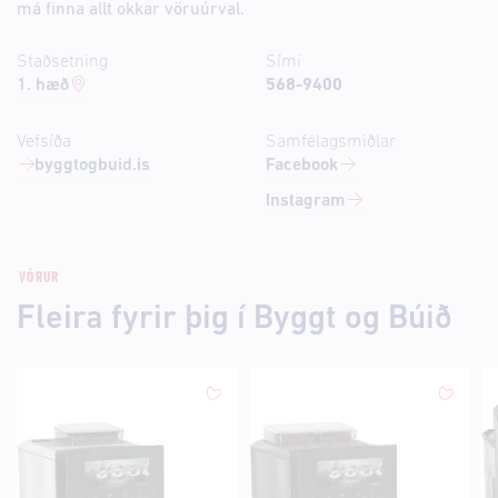
má finna allt okkar vöruúrval.
Staðsetning
Sími
1. hæð
568-9400
Vefsíða
Samfélagsmiðlar
byggtogbuid.is
Facebook
Instagram
VÖRUR
Fleira fyrir þig í Byggt og Búið