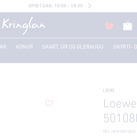
OPIÐ Í DAG: 10:00 - 18:30
AR
KONUR
SKART, ÚR OG GLERAUGU
SNYRTI- 
LOEWE
Loewe
50108
SKU: LW50108I53020