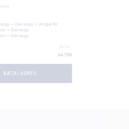
oewe.
eraugu
>
Gleraugu
>
Umgjarðir
utir
>
Gleraugu
utir
>
Gleraugu
Verð kr.
64.700
BÆTA Í KÖRFU