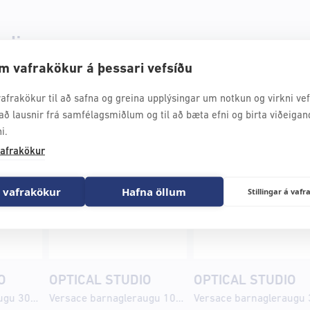
udio
m vafrakökur á þessari vefsíðu
afrakökur til að safna og greina upplýsingar um notkun og virkni vefs
að lausnir frá samfélagsmiðlum og til að bæta efni og birta viðeigan
i.
afrakökur
 vafrakökur
Hafna öllum
Stillingar á va
O
OPTICAL STUDIO
OPTICAL STUDIO
Versace barnagleraugu 3016U 47
Versace barnagleraugu 1003 48