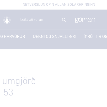
NETVERSLUN OPIN ALLAN SÓLARHRINGINN
OG HÁRVÖRUR
TÆKNI OG SNJALLTÆKI
ÍÞRÓTTIR OG
 umgjörð
I 53