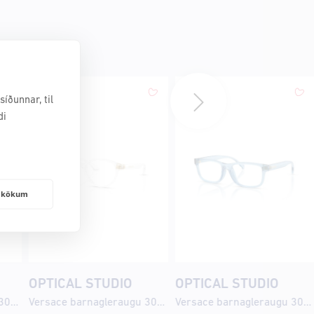
íðunnar, til
di
frakökum
OPTICAL STUDIO
OPTICAL STUDIO
Versace barnagleraugu 3014U 48
Versace barnagleraugu 3014U 46
Versace barnagleraugu 3013U 49