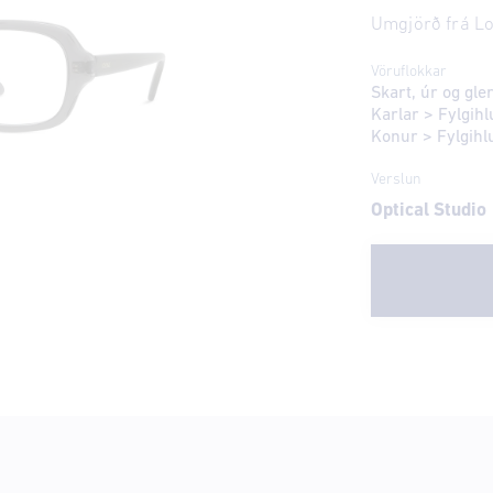
Umgjörð frá L
Vöruflokkar
Skart, úr og gl
Karlar
>
Fylgihl
Konur
>
Fylgihl
Verslun
Optical Studio