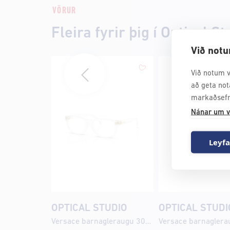
VÖRUR
Fleira fyrir þig í Optical St
Við notu
Við notum v
að geta not
markaðsefn
Nánar um v
Leyfa
OPTICAL STUDIO
OPTICAL STUDI
Versace barnagleraugu 3013U 49