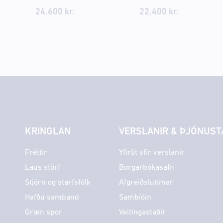
24.600
kr.
22.400
kr.
KRINGLAN
VERSLANIR & ÞJÓNUST
Fréttir
Yfirlit yfir verslanir
Laus störf
Borgarbókasafn
Stjórn og starfsfólk
Afgreiðslutímar
Hafðu samband
Sambíóin
Græn spor
Veitingastaðir