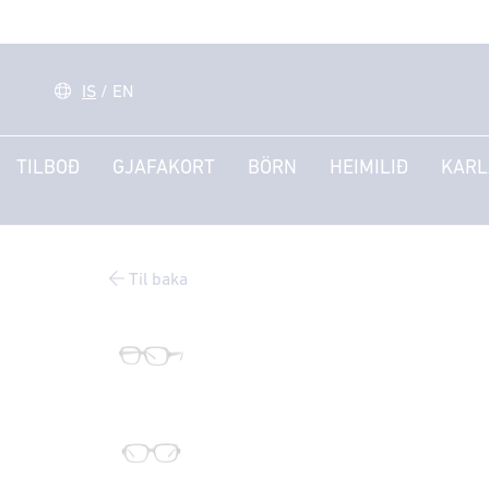
IS
/
EN
TILBOÐ
GJAFAKORT
BÖRN
HEIMILIÐ
KARL
Til baka