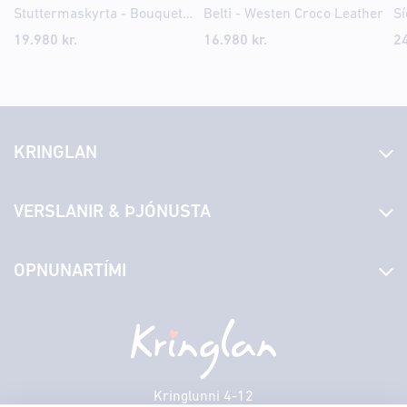
Stuttermaskyrta - Bouquet AOP
Belti - Westen Croco Leather
19.980 kr.
16.980 kr.
24
KRINGLAN
Fréttir
VERSLANIR & ÞJÓNUSTA
Laus störf
Stjórn og starfsfólk
Yfirlit yfir verslanir
OPNUNARTÍMI
Hafðu samband
Borgarbókasafn
Græn spor
Afgreiðslutímar
Föstudagur
10:00 - 18:30
Persónuverndarstefna
Sambíóin
Laugardagur
11:00 - 18:00
Veitingastaðir
Sunnudagur
12:00 - 17:00
Þjónustuver
Mánudagur
10:00 - 18:30
Kringlunni 4-12