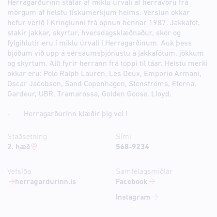
Herragarðurinn státar af miklu úrvali af herravöru frá
mörgum af helstu tískumerkjum heims. Verslun okkar
hefur verið í Kringlunni frá opnun hennar 1987. Jakkaföt,
stakir jakkar, skyrtur, hversdagsklæðnaður, skór og
fylgihlutir eru í miklu úrvali í Herragarðinum. Auk þess
bjóðum við upp á sérsaumsþjónustu á jakkafötum, jökkum
og skyrtum. Allt fyrir herrann frá toppi til táar. Helstu merki
okkar eru: Polo Ralph Lauren, Les Deux, Emporio Armani,
Oscar Jacobson, Sand Copenhagen, Stenströms, Eterna,
Gardeur, UBR, Tramarossa, Golden Goose, Lloyd.
- Herragarðurinn klæðir þig vel !
Staðsetning
Sími
2. hæð
568-9234
Vefsíða
Samfélagsmiðlar
herragardurinn.is
Facebook
Instagram