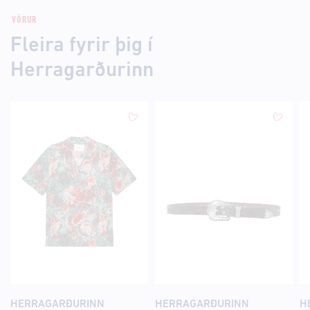
VÖRUR
Fleira fyrir þig í
Herragarðurinn
HERRAGARÐURINN
HERRAGARÐURINN
H