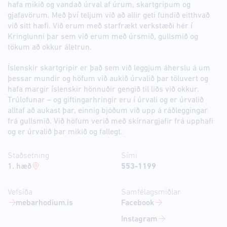
hafa mikið og vandað úrval af úrum, skartgripum og
gjafavörum. Með því teljum við að allir geti fundið eitthvað
við sitt hæfi. Við erum með starfrækt verkstæði hér í
Kringlunni þar sem við erum með úrsmið, gullsmið og
tökum að okkur áletrun.
Íslenskir skartgripir er það sem við leggjum áherslu á um
þessar mundir og höfum við aukið úrvalið þar töluvert og
hafa margir íslenskir hönnuðir gengið til liðs við okkur.
Trúlofunar – og giftingarhringir eru í úrvali og er úrvalið
alltaf að aukast þar, einnig bjóðum við upp á ráðleggingar
frá gullsmið. Við höfum verið með skírnargjafir frá upphafi
og er úrvalið þar mikið og fallegt.
Staðsetning
Sími
1. hæð
553-1199
Vefsíða
Samfélagsmiðlar
mebarhodium.is
Facebook
Instagram