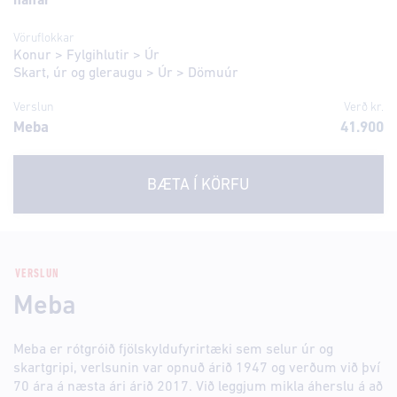
nánar
Vöruflokkar
Konur
>
Fylgihlutir
>
Úr
Skart, úr og gleraugu
>
Úr
>
Dömuúr
Verslun
Verð kr.
Meba
41.900
BÆTA Í KÖRFU
VERSLUN
Meba
Meba er rótgróið fjölskyldufyrirtæki sem selur úr og
skartgripi, verlsunin var opnuð árið 1947 og verðum við því
70 ára á næsta ári árið 2017. Við leggjum mikla áherslu á að