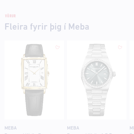
VÖRUR
Fleira fyrir þig í Meba
MEBA
MEBA
M