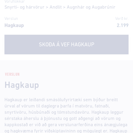
Vöruflokkar
Snyrti- og hárvörur
>
Andlit
>
Augnhár og Augabrúnir
Verslun
Verð kr.
Hagkaup
2.199
SKOÐA Á VEF
HAGKAUP
VERSLUN
Hagkaup
Hagkaup er leiðandi smásölufyrirtæki sem býður breitt
úrval af vörum til daglegra þarfa í matvöru, fatnaði,
snyrtivöru, húsbúnaði og tómstundavöru. Hagkaup leggur
sérstaka áherslu á þjónustu og gott aðgengi að vörum og
kappkostað er við að gera verslunarferðina eins ánægjulega
og hagkvæma fyrir viðskiptavininn og mögulegt er. Hagkaup