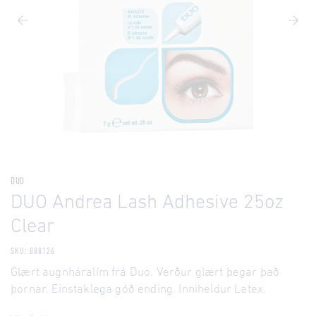
DUO
DUO Andrea Lash Adhesive 25oz
Clear
SKU: 888126
Glært augnháralím frá Duo. Verður glært þegar það
þornar. Einstaklega góð ending. Inniheldur Latex.