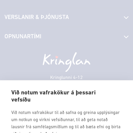
Fréttir
VERSLANIR & ÞJÓNUSTA
Laus störf
Stjórn og starfsfólk
Yfirlit yfir verslanir
OPNUNARTÍMI
Hafðu samband
Borgarbókasafn
Græn spor
Afgreiðslutímar
Föstudagur
10:00 - 18:30
Persónuverndarstefna
Sambíóin
Laugardagur
11:00 - 18:00
Veitingastaðir
Sunnudagur
12:00 - 17:00
Þjónustuver
Mánudagur
10:00 - 18:30
Kringlunni 4-12
Gjafakort
103 Reykjavik
Þriðjudagur
10:00 - 18:30
Borgarleikhúsið
Við notum vafrakökur á þessari
Miðvikudagur
10:00 - 18:30
vefsíðu
Sími: 517 9000
Ævintýraland
Fimmtudagur
10:00 - 18:30
Fax: 517 9010
Við notum vafrakökur til að safna og greina upplýsingar
kringlan@kringlan.is
um notkun og virkni vefsíðunnar, til að geta notað
lausnir frá samfélagsmiðlum og til að bæta efni og birta
VERTU MEÐ