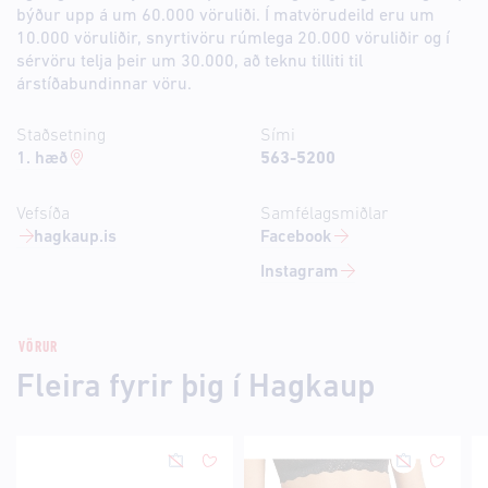
býður upp á um 60.000 vöruliði. Í matvörudeild eru um
10.000 vöruliðir, snyrtivöru rúmlega 20.000 vöruliðir og í
sérvöru telja þeir um 30.000, að teknu tilliti til
árstíðabundinnar vöru.
Staðsetning
Sími
1. hæð
563-5200
Vefsíða
Samfélagsmiðlar
hagkaup.is
Facebook
Instagram
VÖRUR
Fleira fyrir þig í Hagkaup