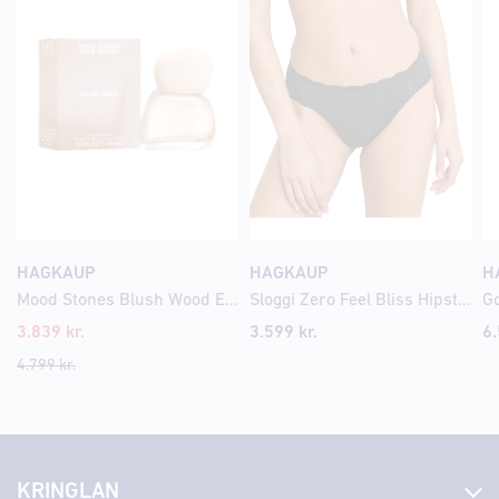
HAGKAUP
HAGKAUP
H
Mood Stones Blush Wood Eau de Parfum
Sloggi Zero Feel Bliss Hipster Svartar
3.839
kr.
3.599
kr.
6
4.799
kr.
KRINGLAN