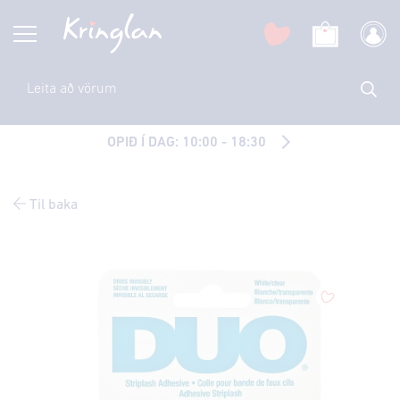
OPIÐ Í DAG: 10:00 - 18:30
Til baka