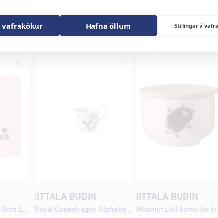
 vafrakökur
Hafna öllum
Stillingar á va
in
IITTALA BÚÐIN
IITTALA BÚÐIN
Moomin Servíettur 33cm LOVE 30 ára afmælisútgáfa
Royal Copenhagen Alphabet stafabolli B 33cl