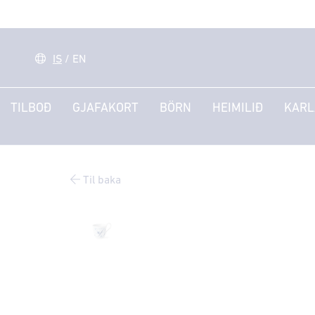
IS
/
EN
TILBOÐ
GJAFAKORT
BÖRN
HEIMILIÐ
KARL
Til baka