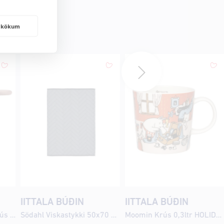
frakökum
IITTALA BÚÐIN
IITTALA BÚÐIN
Moomin Lítil bómullarkrús með loki Bleik
Södahl Viskastykki 50x70 Tiles indigo
Moomin Krús 0,3ltr HOLIDAY RUSH