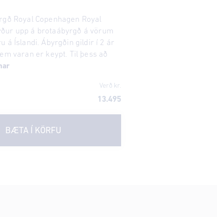
yrgð Royal Copenhagen Royal
ður upp á brotaábyrgð á vörum
 á Íslandi. Ábyrgðin gildir í 2 ár
sem varan er keypt. Til þess að
nar
Verð kr.
13.495
BÆTA Í KÖRFU