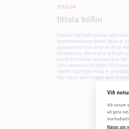
VERSLUN
Iittala búðin
Iittala er sérhæfð verslun sem selur
framleiðandanum Iittala. Iittala er h
og postulínsvörur sínar en Alvar Aal
Wirkkala eru aðeins brot af langri 
unnið fyrir Iittala í gegnum árin. Ver
nánu samstarfi við Iittala í Finnland
Íslandi. Starfsfólk Iittala er sérþjál
flest öllum spurningum sem brenna
Við notu
Við notum v
að geta not
markaðsefn
Nánar um v