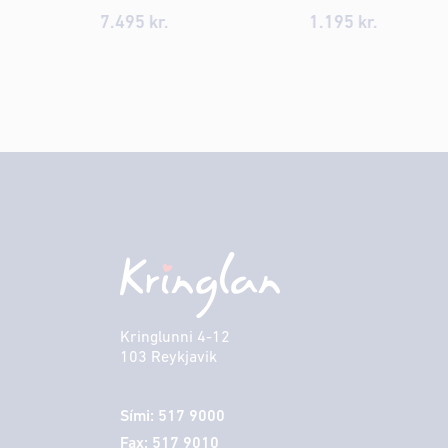
7.495
kr.
1.195
kr.
Kringlunni 4-12
103 Reykjavik
Sími: 517 9000
Fax: 517 9010