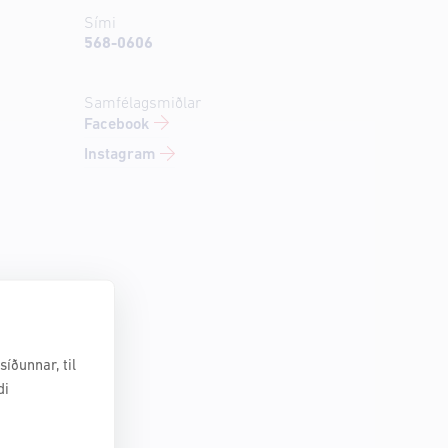
Sími
568-0606
Samfélagsmiðlar
Facebook
Instagram
íðunnar, til
di