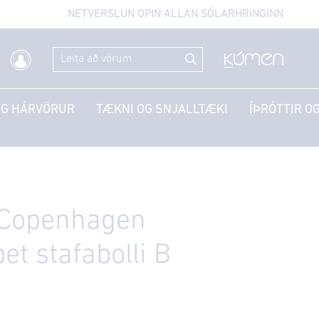
NETVERSLUN OPIN ALLAN SÓLARHRINGINN
OG HÁRVÖRUR
TÆKNI OG SNJALLTÆKI
ÍÞRÓTTIR OG
 Copenhagen
et stafabolli B