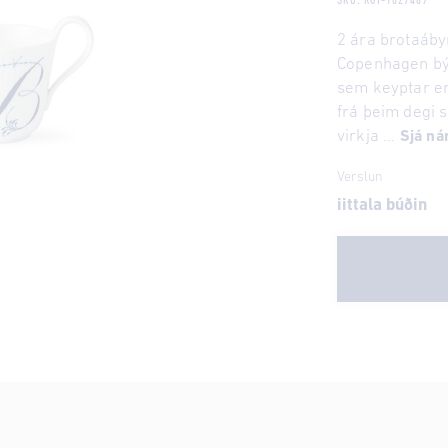
SKU: ROY-1027469
2 ára brotaáb
Copenhagen bý
sem keyptar eru
frá þeim degi 
virkja ...
Sjá ná
Verslun
iittala búðin