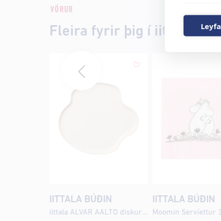
VÖRUR
Leyfa
Fleira fyrir þig í iittala búð
IITTALA BÚÐIN
IITTALA BÚÐIN
iittala ALVAR AALTO diskur 25cm sand