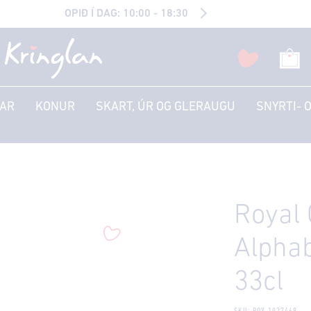
OPIÐ Í DAG: 10:00 - 18:30
AR
KONUR
SKART, ÚR OG GLERAUGU
SNYRTI- 
Royal
Alphab
33cl