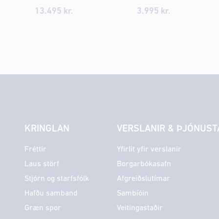
13.495
kr.
3.995
kr.
KRINGLAN
VERSLANIR & ÞJÓNUST
Fréttir
Yfirlit yfir verslanir
Laus störf
Borgarbókasafn
Stjórn og starfsfólk
Afgreiðslutímar
Hafðu samband
Sambíóin
Græn spor
Veitingastaðir