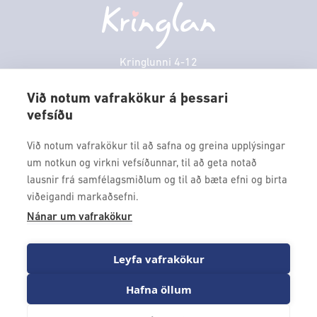
Persónuverndarstefna
Sambíóin
Mánudagur
10:00 - 18:30
Veitingastaðir
Þriðjudagur
10:00 - 18:30
Þjónustuver
Miðvikudagur
10:00 - 18:30
Kringlunni 4-12
Gjafakort
103 Reykjavik
Fimmtudagur
10:00 - 18:30
Borgarleikhúsið
Við notum vafrakökur á þessari
Föstudagur
10:00 - 18:30
vefsíðu
Sími: 517 9000
Ævintýraland
Laugardagur
11:00 - 18:00
Fax: 517 9010
Við notum vafrakökur til að safna og greina upplýsingar
kringlan@kringlan.is
um notkun og virkni vefsíðunnar, til að geta notað
lausnir frá samfélagsmiðlum og til að bæta efni og birta
VERTU MEÐ
viðeigandi markaðsefni.
Fáðu forskot á dagskrána okkar og sértilboð með því að skrá
Nánar um vafrakökur
þig á póstlista Kringlunnar.
Leyfa vafrakökur
Hafna öllum