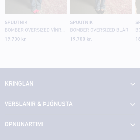
SPÚÚTNIK
SPÚÚTNIK
S
BOMBER OVERSIZED VÍNRAUÐUR
BOMBER OVERSIZED BLÁR
B
19.700 kr.
19.700 kr.
18
KRINGLAN
Fréttir
VERSLANIR & ÞJÓNUSTA
Laus störf
Stjórn og starfsfólk
Yfirlit yfir verslanir
OPNUNARTÍMI
Hafðu samband
Borgarbókasafn
Græn spor
Afgreiðslutímar
Sunnudagur
12:00 - 17:00