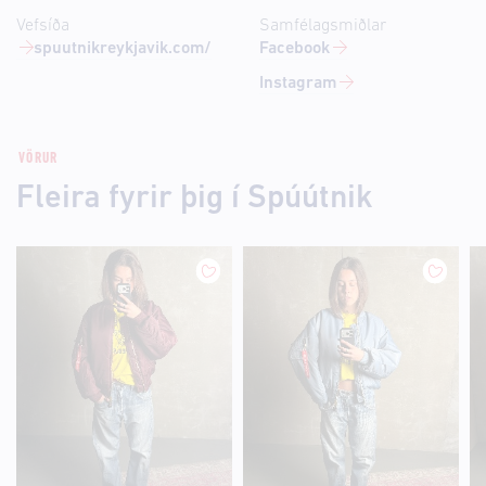
Vefsíða
Samfélagsmiðlar
spuutnikreykjavik.com/
Facebook
Instagram
VÖRUR
Fleira fyrir þig í Spúútnik