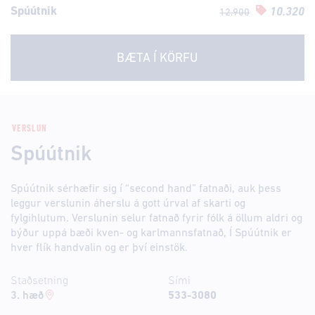
Spúútnik
10.320
12.900
BÆTA Í KÖRFU
VERSLUN
Spúútnik
Spúútnik sérhæfir sig í “second hand” fatnaði, auk þess
leggur verslunin áherslu á gott úrval af skarti og
fylgihlutum. Verslunin selur fatnað fyrir fólk á öllum aldri og
býður uppá bæði kven- og karlmannsfatnað, Í Spúútnik er
hver flík handvalin og er því einstök.
Staðsetning
Sími
3. hæð
533-3080