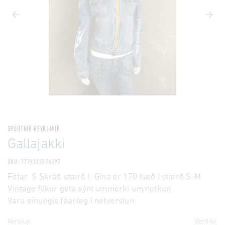
SPÚÚTNIK REYKJAVÍK
Gallajakki
SKU: 7779323576397
Fittar S Skráð stærð L Gína er 170 hæð í stærð S-M
Vintage flíkur geta sýnt ummerki um notkun
Vara einungis fáanleg í netverslun
Verslun
Verð kr.