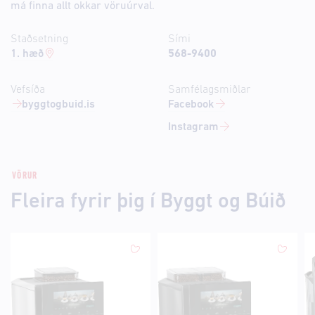
má finna allt okkar vöruúrval.
Staðsetning
Sími
1. hæð
568-9400
Vefsíða
Samfélagsmiðlar
byggtogbuid.is
Facebook
Instagram
VÖRUR
Fleira fyrir þig í Byggt og Búið