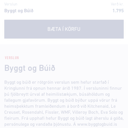
Verslun
Verð kr.
Byggt og Búið
1.795
BÆTA Í KÖRFU
VERSLUN
Byggt og Búið
Byggt og búið er rótgróin verslun sem hefur starfað í
Kringlunni frá opnun hennar árið 1987. Í versluninni finnur
þú fjölbreytt úrval af heimilistækjum, búsáhöldum og
fallegum gjafavörum. Byggt og búið býður uppá vörur frá
heimsþekktum framleiðendum á borð við Kitchenaid, Le
Creuset, Rosendahl, Fissler, WMF, Villeroy Boch, Eva Solo og
fleirum. Frá upphafi hefur Byggt og búið lagt áherslu á góða,
persónulega og vandaða þjónustu. Á www.byggtogbuid.is