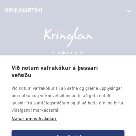
Stjórn og starfsfólk
Yfirlit yfir verslanir
OPNUNARTÍMI
Hafðu samband
Borgarbókasafn
Græn spor
Afgreiðslutímar
Laugardagur
11:00 - 18:00
Persónuverndarstefna
Sambíóin
Sunnudagur
12:00 - 17:00
Veitingastaðir
Mánudagur
10:00 - 18:30
Þjónustuver
Þriðjudagur
10:00 - 18:30
Kringlunni 4-12
Gjafakort
103 Reykjavik
Miðvikudagur
10:00 - 18:30
Borgarleikhúsið
Við notum vafrakökur á þessari
Fimmtudagur
10:00 - 18:30
vefsíðu
Sími: 517 9000
Ævintýraland
Föstudagur
10:00 - 18:30
Fax: 517 9010
Við notum vafrakökur til að safna og greina upplýsingar
kringlan@kringlan.is
um notkun og virkni vefsíðunnar, til að geta notað
lausnir frá samfélagsmiðlum og til að bæta efni og birta
VERTU MEÐ
viðeigandi markaðsefni.
Fáðu forskot á dagskrána okkar og sértilboð með því að skrá
Nánar um vafrakökur
þig á póstlista Kringlunnar.