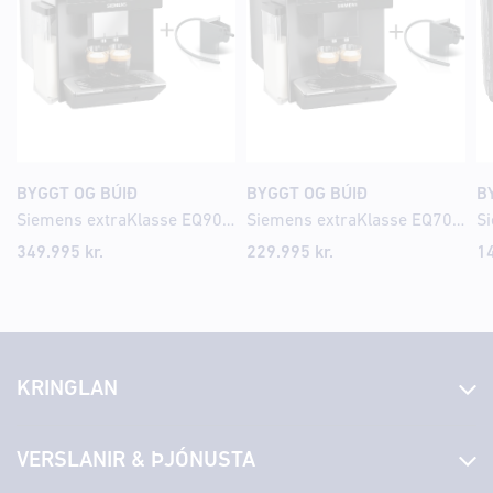
BYGGT OG BÚIÐ
BYGGT OG BÚIÐ
B
Siemens extraKlasse EQ900 iAroma Espresso kaffivél
Siemens extraKlasse EQ700 iAroma Espresso kaffivél
349.995
kr.
229.995
kr.
1
KRINGLAN
Fréttir
VERSLANIR & ÞJÓNUSTA
Laus störf