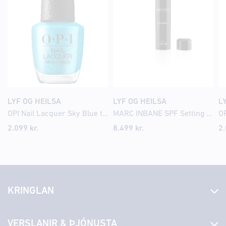
LYF OG HEILSA
LYF OG HEILSA
L
OPI Nail Lacquer Sky Blue the Limit
MARC INBANE SPF Setting mist Bronze 75ml
OP
2.099
kr.
8.499
kr.
2
KRINGLAN
Fréttir
VERSLANIR & ÞJÓNUSTA