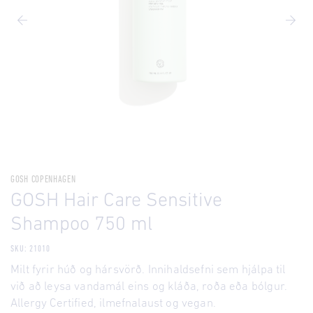
GOSH COPENHAGEN
GOSH Hair Care Sensitive
Shampoo 750 ml
SKU: 21010
Milt fyrir húð og hársvörð. Innihaldsefni sem hjálpa til
við að leysa vandamál eins og kláða, roða eða bólgur.
Allergy Certified, ilmefnalaust og vegan.