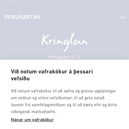
Laus störf
Stjórn og starfsfólk
Yfirlit yfir verslanir
OPNUNARTÍMI
Hafðu samband
Borgarbókasafn
Græn spor
Afgreiðslutímar
Föstudagur
10:00 - 18:30
Persónuverndarstefna
Sambíóin
Laugardagur
11:00 - 18:00
Veitingastaðir
Sunnudagur
12:00 - 17:00
Þjónustuver
Mánudagur
10:00 - 18:30
Kringlunni 4-12
Gjafakort
103 Reykjavik
Þriðjudagur
10:00 - 18:30
Borgarleikhúsið
Við notum vafrakökur á þessari
Miðvikudagur
10:00 - 18:30
vefsíðu
Sími: 517 9000
Ævintýraland
Fimmtudagur
10:00 - 18:30
Fax: 517 9010
Við notum vafrakökur til að safna og greina upplýsingar
kringlan@kringlan.is
um notkun og virkni vefsíðunnar, til að geta notað
lausnir frá samfélagsmiðlum og til að bæta efni og birta
VERTU MEÐ
viðeigandi markaðsefni.
Fáðu forskot á dagskrána okkar og sértilboð með því að skrá
Nánar um vafrakökur
þig á póstlista Kringlunnar.