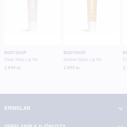
BODYSHOP
BODYSHOP
B
Clear Halo Lip Oil
Golden Glow Lip Oil
Cr
2.890
kr.
2.890
kr.
2
KRINGLAN
Fréttir
VERSLANIR & ÞJÓNUSTA