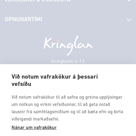
Laus störf
Stjórn og starfsfólk
Yfirlit yfir verslanir
OPNUNARTÍMI
Hafðu samband
Borgarbókasafn
Græn spor
Afgreiðslutímar
Sunnudagur
12:00 - 17:00
Persónuverndarstefna
Sambíóin
Mánudagur
10:00 - 18:30
Veitingastaðir
Þriðjudagur
10:00 - 18:30
Þjónustuver
Miðvikudagur
10:00 - 18:30
Kringlunni 4-12
Gjafakort
103 Reykjavik
Fimmtudagur
10:00 - 18:30
Borgarleikhúsið
Við notum vafrakökur á þessari
Föstudagur
10:00 - 18:30
vefsíðu
Sími: 517 9000
Ævintýraland
Laugardagur
11:00 - 18:00
Fax: 517 9010
Við notum vafrakökur til að safna og greina upplýsingar
kringlan@kringlan.is
um notkun og virkni vefsíðunnar, til að geta notað
lausnir frá samfélagsmiðlum og til að bæta efni og birta
VERTU MEÐ
viðeigandi markaðsefni.
Fáðu forskot á dagskrána okkar og sértilboð með því að skrá
Nánar um vafrakökur
þig á póstlista Kringlunnar.