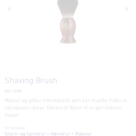
Shaving Brush
SKU: 12900
Mjúkur og góður trérakbursti sem býr til góða froðu úr
raksápunni okkar. Rakbursti Búinn til úr gervihárum
Vegan
Vöruflokkar
Snyrti- og hárvörur
>
Hárvörur
>
Rakstur