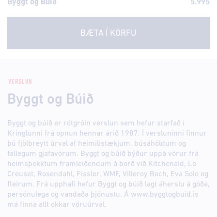
Byggt og Búið
5.995
BÆTA Í KÖRFU
VERSLUN
Byggt og Búið
Byggt og búið er rótgróin verslun sem hefur starfað í
Kringlunni frá opnun hennar árið 1987. Í versluninni finnur
þú fjölbreytt úrval af heimilistækjum, búsáhöldum og
fallegum gjafavörum. Byggt og búið býður uppá vörur frá
heimsþekktum framleiðendum á borð við Kitchenaid, Le
Creuset, Rosendahl, Fissler, WMF, Villeroy Boch, Eva Solo og
fleirum. Frá upphafi hefur Byggt og búið lagt áherslu á góða,
persónulega og vandaða þjónustu. Á www.byggtogbuid.is
má finna allt okkar vöruúrval.