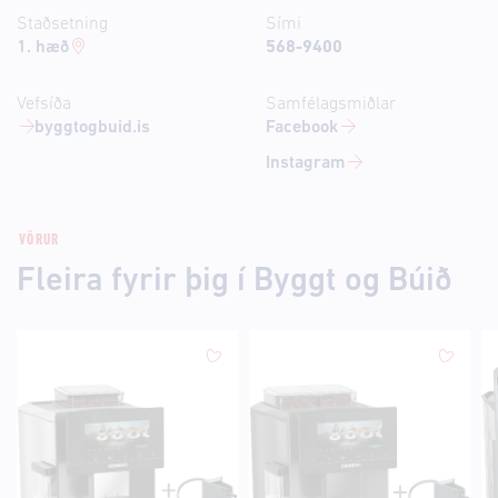
Staðsetning
Sími
1. hæð
568-9400
Vefsíða
Samfélagsmiðlar
byggtogbuid.is
Facebook
Instagram
VÖRUR
Fleira fyrir þig í Byggt og Búið