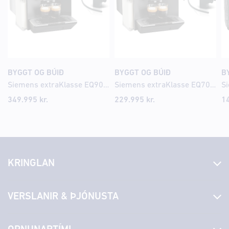
BYGGT OG BÚIÐ
BYGGT OG BÚIÐ
B
Siemens extraKlasse EQ900 iAroma Espresso kaffivél
Siemens extraKlasse EQ700 iAroma Espresso kaffivél
349.995
kr.
229.995
kr.
1
KRINGLAN
Fréttir
VERSLANIR & ÞJÓNUSTA
Laus störf
Stjórn og starfsfólk
Yfirlit yfir verslanir