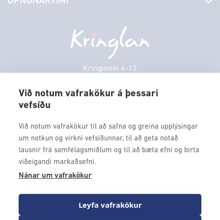
OPNUNARTÍMI
Hafðu samband
Borgarbókasafn
Græn spor
Afgreiðslutímar
Föstudagur
10:00 - 18:30
Persónuverndarstefna
Sambíóin
Laugardagur
11:00 - 18:00
Veitingastaðir
Sunnudagur
12:00 - 17:00
Þjónustuver
Mánudagur
10:00 - 18:30
Kringlunni 4-12
Gjafakort
103 Reykjavik
Þriðjudagur
10:00 - 18:30
Borgarleikhúsið
Við notum vafrakökur á þessari
Miðvikudagur
10:00 - 18:30
vefsíðu
Sími: 517 9000
Ævintýraland
Fimmtudagur
10:00 - 18:30
Fax: 517 9010
Við notum vafrakökur til að safna og greina upplýsingar
kringlan@kringlan.is
um notkun og virkni vefsíðunnar, til að geta notað
lausnir frá samfélagsmiðlum og til að bæta efni og birta
VERTU MEÐ
viðeigandi markaðsefni.
Fáðu forskot á dagskrána okkar og sértilboð með því að skrá
Nánar um vafrakökur
þig á póstlista Kringlunnar.
Leyfa vafrakökur