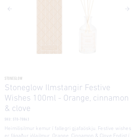
STONEGLOW
Stoneglow Ilmstangir Festive
Wishes 100ml - Orange, cinnamon
& clove
SKU: STO-70863
Heimilisilmur kemur í fallegri gjafaöskju. Festive wishes
er fágaður jólailmur. Orange, Cinnamon & Clove Endist í