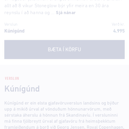
allt að 8 vikur Stoneglow býr yfir meira en 30 ára
reynslu í að hanna og ...
Sjá nánar
Verslun
Verð kr.
Kúnígúnd
4.995
BÆTA Í KÖRFU
VERSLUN
Kúnígúnd
Kúnígúnd er ein elsta gjafavöruverslun landsins og býður
upp á mikið úrval af vönduðum hönnunarvörum, með
sérstaka áherslu á hönnun frá Skandinavíu. Í versluninni
má finna fjölbreytt úrval af gjafavöru frá heimsþekktum
framleiðendum á borð við Georg Jensen, Royal Copenhagen,