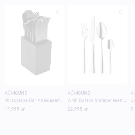
KÚNÍGÚND
KÚNÍGÚND
K
Microplane Bar Áhaldasett Svart
WMF Boston hnífaparasett 24 stk fyrir 6 manns
Ox
14.995
kr.
22.995
kr.
9