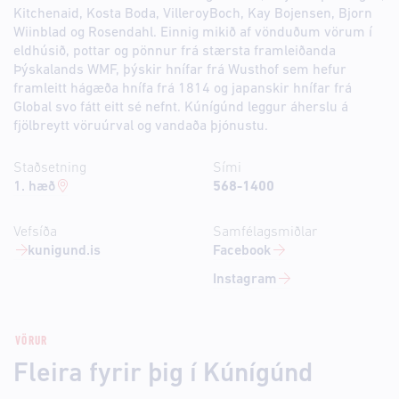
Kitchenaid, Kosta Boda, VilleroyBoch, Kay Bojensen, Bjorn
Wiinblad og Rosendahl. Einnig mikið af vönduðum vörum í
eldhúsið, pottar og pönnur frá stærsta framleiðanda
Þýskalands WMF, þýskir hnífar frá Wusthof sem hefur
framleitt hágæða hnífa frá 1814 og japanskir hnífar frá
Global svo fátt eitt sé nefnt. Kúnígúnd leggur áherslu á
fjölbreytt vöruúrval og vandaða þjónustu.
Staðsetning
Sími
1. hæð
568-1400
Vefsíða
Samfélagsmiðlar
kunigund.is
Facebook
Instagram
VÖRUR
Fleira fyrir þig í Kúnígúnd