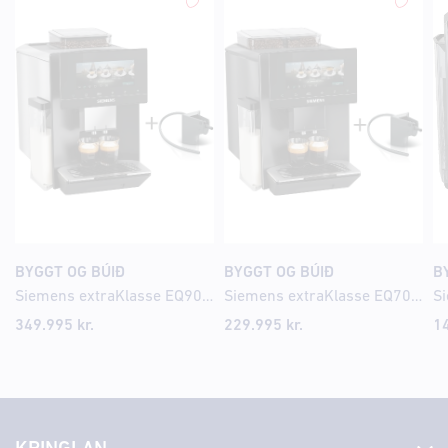
BYGGT OG BÚIÐ
BYGGT OG BÚIÐ
B
Siemens extraKlasse EQ900 iAroma Espresso kaffivél
Siemens extraKlasse EQ700 iAroma Espresso kaffivél
349.995
kr.
229.995
kr.
1