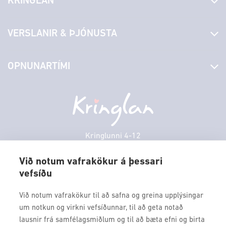
KRINGLAN
Fréttir
VERSLANIR & ÞJÓNUSTA
Laus störf
Stjórn og starfsfólk
Yfirlit yfir verslanir
OPNUNARTÍMI
Hafðu samband
Borgarbókasafn
Græn spor
Afgreiðslutímar
Sunnudagur
12:00 - 17:00
Persónuverndarstefna
Sambíóin
Mánudagur
10:00 - 18:30
Veitingastaðir
Þriðjudagur
10:00 - 18:30
Þjónustuver
Miðvikudagur
10:00 - 18:30
Kringlunni 4-12
Gjafakort
103 Reykjavik
Fimmtudagur
10:00 - 18:30
Borgarleikhúsið
Við notum vafrakökur á þessari
Föstudagur
10:00 - 18:30
vefsíðu
Sími: 517 9000
Ævintýraland
Laugardagur
11:00 - 18:00
Fax: 517 9010
Við notum vafrakökur til að safna og greina upplýsingar
kringlan@kringlan.is
um notkun og virkni vefsíðunnar, til að geta notað
lausnir frá samfélagsmiðlum og til að bæta efni og birta