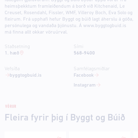
fallegum gjafavörum. Byggt og búið býður uppá vörur frá
heimsþekktum framleiðendum á borð við Kitchenaid, Le
Creuset, Rosendahl, Fissler, WMF, Villeroy Boch, Eva Solo og
fleirum. Frá upphafi hefur Byggt og búið lagt áherslu á góða,
persónulega og vandaða þjónustu. Á www.byggtogbuid.is
má finna allt okkar vöruúrval.
Staðsetning
Sími
1. hæð
568-9400
Vefsíða
Samfélagsmiðlar
byggtogbuid.is
Facebook
Instagram
VÖRUR
Fleira fyrir þig í Byggt og Búið