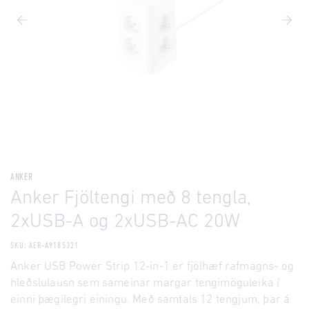
ANKER
Anker Fjöltengi með 8 tengla,
2xUSB-A og 2xUSB-AC 20W
SKU: AER-A9185321
Anker USB Power Strip 12-in-1 er fjölhæf rafmagns- og
hleðslulausn sem sameinar margar tengimöguleika í
einni þægilegri einingu. Með samtals 12 tengjum, þar á