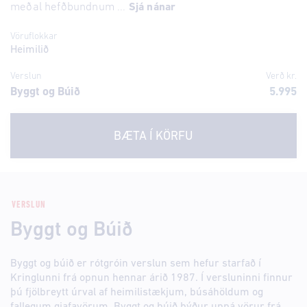
meðal hefðbundnum ...
Sjá nánar
Vöruflokkar
Heimilið
Verslun
Verð kr.
Byggt og Búið
5.995
BÆTA Í KÖRFU
VERSLUN
Byggt og Búið
Byggt og búið er rótgróin verslun sem hefur starfað í
Kringlunni frá opnun hennar árið 1987. Í versluninni finnur
þú fjölbreytt úrval af heimilistækjum, búsáhöldum og