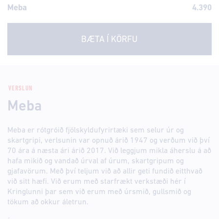
Meba
4.390
BÆTA Í KÖRFU
VERSLUN
Meba
Meba er rótgróið fjölskyldufyrirtæki sem selur úr og
skartgripi, verlsunin var opnuð árið 1947 og verðum við því
70 ára á næsta ári árið 2017. Við leggjum mikla áherslu á að
hafa mikið og vandað úrval af úrum, skartgripum og
gjafavörum. Með því teljum við að allir geti fundið eitthvað
við sitt hæfi. Við erum með starfrækt verkstæði hér í
Kringlunni þar sem við erum með úrsmið, gullsmið og
tökum að okkur áletrun.