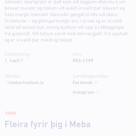
Íslenskir skartgripir er það sem við leggjum áherslu á um
þessar mundir og höfum við aukið úrvalið þar töluvert og
hafa margir íslenskir hönnuðir gengið til liðs við okkur.
Trúlofunar – og giftingarhringir eru í úrvali og er úrvalið
alltaf að aukast þar, einnig bjóðum við upp á ráðleggingar
frá gullsmið. Við höfum verið með skírnargjafir frá upphafi
og er úrvalið þar mikið og fallegt.
Staðsetning
Sími
1. hæð
553-1199
Vefsíða
Samfélagsmiðlar
mebarhodium.is
Facebook
Instagram
VÖRUR
Fleira fyrir þig í Meba