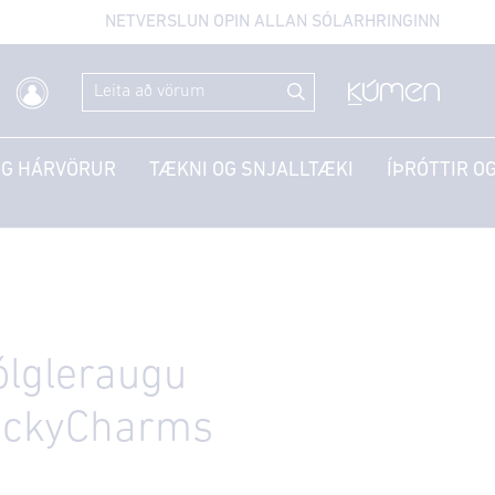
NETVERSLUN OPIN ALLAN SÓLARHRINGINN
OG HÁRVÖRUR
TÆKNI OG SNJALLTÆKI
ÍÞRÓTTIR OG
ólgleraugu
uckyCharms