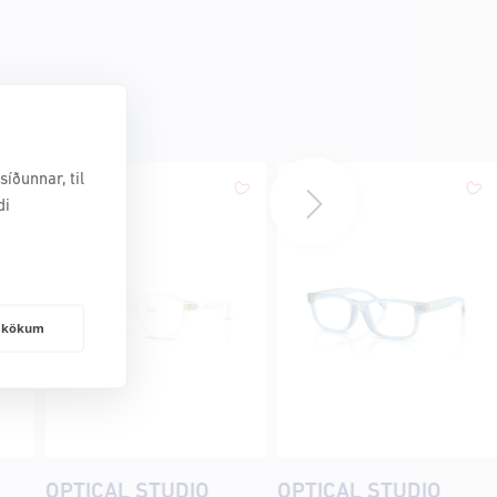
íðunnar, til
di
frakökum
OPTICAL STUDIO
OPTICAL STUDIO