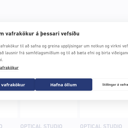
udio
m vafrakökur á þessari vefsíðu
afrakökur til að safna og greina upplýsingar um notkun og virkni vefs
að lausnir frá samfélagsmiðlum og til að bæta efni og birta viðeigan
i.
afrakökur
 vafrakökur
Hafna öllum
Stillingar á va
O
OPTICAL STUDIO
OPTICAL STUDIO