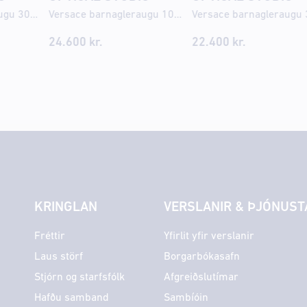
Versace barnagleraugu 3016U 47
Versace barnagleraugu 1003 48
24.600
kr.
22.400
kr.
KRINGLAN
VERSLANIR & ÞJÓNUST
Fréttir
Yfirlit yfir verslanir
Laus störf
Borgarbókasafn
Stjórn og starfsfólk
Afgreiðslutímar
Hafðu samband
Sambíóin