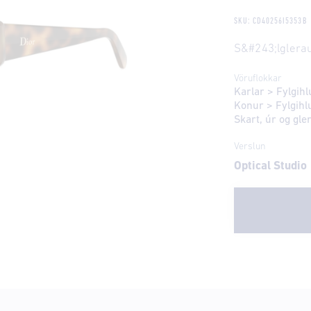
SKU: CD40256I5353B
S&#243;lglerau
Vöruflokkar
Karlar
>
Fylgihl
Konur
>
Fylgihl
Skart, úr og gl
Verslun
Optical Studio