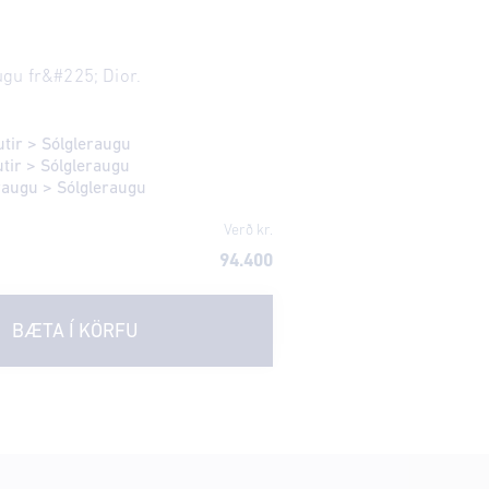
gu fr&#225; Dior.
utir
>
Sólgleraugu
utir
>
Sólgleraugu
eraugu
>
Sólgleraugu
Verð kr.
94.400
BÆTA Í KÖRFU