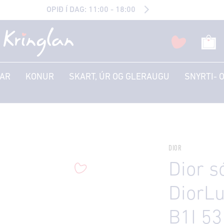
OPIÐ Í DAG: 11:00 - 18:00
AR
KONUR
SKART, ÚR OG GLERAUGU
SNYRTI- 
DIOR
Dior s
DiorL
B1I 53