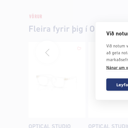
VÖRUR
Fleira fyrir þig í Optical St
Við notu
Við notum v
að geta not
markaðsefn
Nánar um v
Leyfa
OPTICAL STUDIO
OPTICAL STUDI