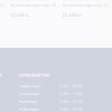
Versace barnagleraugu 3014U 48
Versace barnagleraugu 3014U 46
Versace barnagleraugu 3013U 49
22.400
kr.
22.400
kr.
A
OPNUNARTÍMI
Laugardagur
11:00 - 18:00
Sunnudagur
12:00 - 17:00
Mánudagur
10:00 - 18:30
Þriðjudagur
10:00 - 18:30