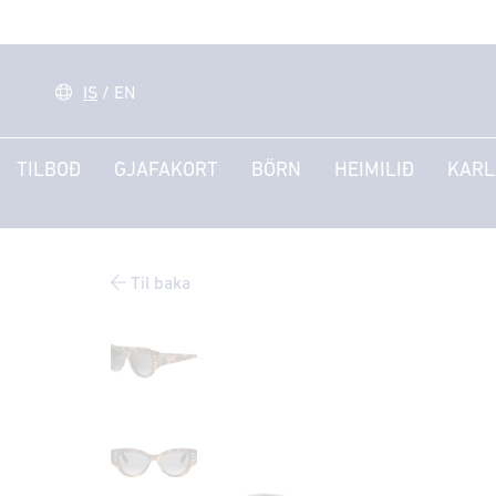
IS
/
EN
TILBOÐ
GJAFAKORT
BÖRN
HEIMILIÐ
KARL
Til baka