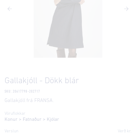
Gallakjóll - Dökk blár
SKU: 20617798-202717
Gallakjóll frá FRANSA.
Vöruflokkar
Konur
>
Fatnaður
>
Kjólar
Verslun
Verð kr.