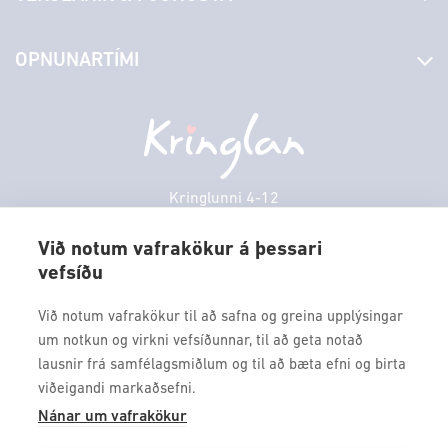
Laus störf
Stjórn og starfsfólk
Yfirlit yfir verslanir
OPNUNARTÍMI
Hafðu samband
Borgarbókasafn
Græn spor
Afgreiðslutímar
Sunnudagur
12:00 - 17:00
Persónuverndarstefna
Sambíóin
Mánudagur
10:00 - 18:30
Veitingastaðir
Þriðjudagur
10:00 - 18:30
Þjónustuver
Miðvikudagur
10:00 - 18:30
Kringlunni 4-12
Gjafakort
103 Reykjavik
Fimmtudagur
10:00 - 18:30
Borgarleikhúsið
Við notum vafrakökur á þessari
Föstudagur
10:00 - 18:30
vefsíðu
Sími: 517 9000
Ævintýraland
Laugardagur
11:00 - 18:00
Fax: 517 9010
Við notum vafrakökur til að safna og greina upplýsingar
kringlan@kringlan.is
um notkun og virkni vefsíðunnar, til að geta notað
lausnir frá samfélagsmiðlum og til að bæta efni og birta
VERTU MEÐ
viðeigandi markaðsefni.
Fáðu forskot á dagskrána okkar og sértilboð með því að skrá
Nánar um vafrakökur
þig á póstlista Kringlunnar.