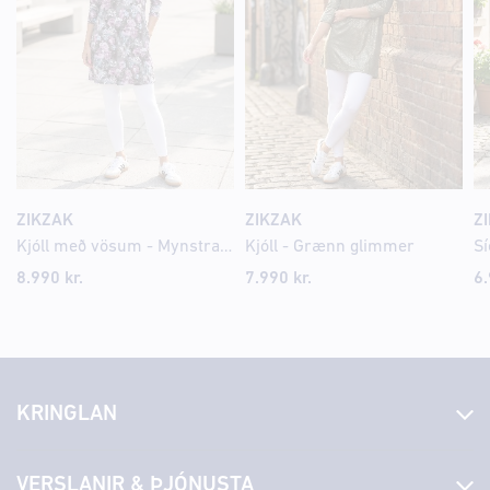
ZIKZAK
ZIKZAK
Z
Kjóll með vösum - Mynstraður
Kjóll - Grænn glimmer
Sí
8.990 kr.
7.990 kr.
6.
KRINGLAN
Fréttir
VERSLANIR & ÞJÓNUSTA