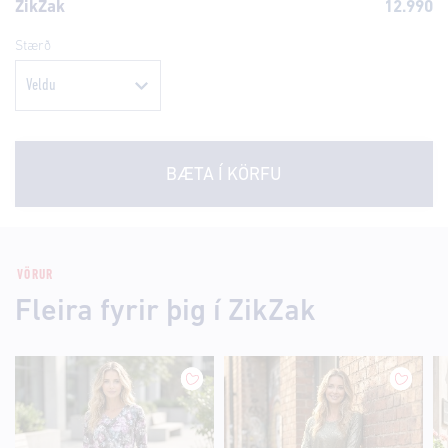
ZikZak
12.990
Stærð
BÆTA Í KÖRFU
VÖRUR
Fleira fyrir þig í ZikZak