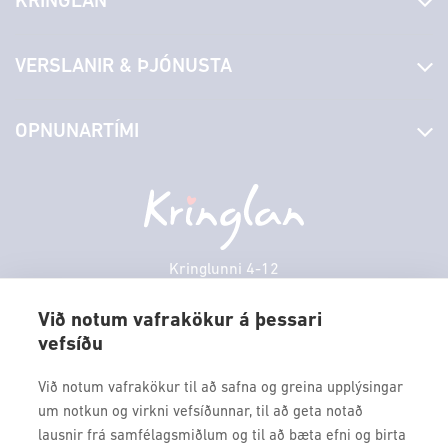
KRINGLAN
Fréttir
VERSLANIR & ÞJÓNUSTA
Laus störf
Stjórn og starfsfólk
Yfirlit yfir verslanir
OPNUNARTÍMI
Hafðu samband
Borgarbókasafn
Græn spor
Afgreiðslutímar
Laugardagur
11:00 - 18:00
Persónuverndarstefna
Sambíóin
Sunnudagur
12:00 - 17:00
Veitingastaðir
Mánudagur
10:00 - 18:30
Þjónustuver
Þriðjudagur
10:00 - 18:30
Kringlunni 4-12
Gjafakort
103 Reykjavik
Miðvikudagur
10:00 - 18:30
Borgarleikhúsið
Við notum vafrakökur á þessari
Fimmtudagur
10:00 - 18:30
vefsíðu
Sími: 517 9000
Ævintýraland
Föstudagur
10:00 - 18:30
Fax: 517 9010
Við notum vafrakökur til að safna og greina upplýsingar
kringlan@kringlan.is
um notkun og virkni vefsíðunnar, til að geta notað
lausnir frá samfélagsmiðlum og til að bæta efni og birta