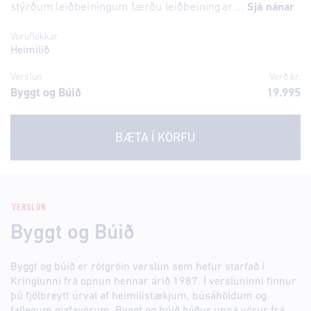
stýrðum leiðbeiningum færðu leiðbeiningar ...
Sjá nánar
Vöruflokkar
Heimilið
Verslun
Verð kr.
Byggt og Búið
19.995
BÆTA Í KÖRFU
VERSLUN
Byggt og Búið
Byggt og búið er rótgróin verslun sem hefur starfað í
Kringlunni frá opnun hennar árið 1987. Í versluninni finnur
þú fjölbreytt úrval af heimilistækjum, búsáhöldum og