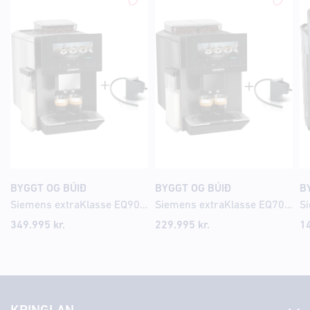
BYGGT OG BÚIÐ
BYGGT OG BÚIÐ
B
Siemens extraKlasse EQ900 iAroma Espresso kaffivél
Siemens extraKlasse EQ700 iAroma Espresso kaffivél
349.995
kr.
229.995
kr.
1