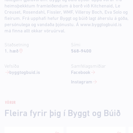
fallegum gjafavörum. Byggt og búið býður uppá vörur frá
heimsþekktum framleiðendum á borð við Kitchenaid, Le
Creuset, Rosendahl, Fissler, WMF, Villeroy Boch, Eva Solo og
fleirum. Frá upphafi hefur Byggt og búið lagt áherslu á góða,
persónulega og vandaða þjónustu. Á www.byggtogbuid.is
má finna allt okkar vöruúrval.
Staðsetning
Sími
1. hæð
568-9400
Vefsíða
Samfélagsmiðlar
byggtogbuid.is
Facebook
Instagram
VÖRUR
Fleira fyrir þig í Byggt og Búið