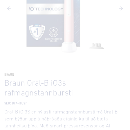
BRAUN
Braun Oral-B iO3s
rafmagnstannbursti
SKU: BRA-IO3SP
Oral-B iO 3S er nýjasti rafmagnstannbursti frá Oral-B
sem býður upp á háþróaða eiginleika til að bæta
tannheilsu þína. Með smart pressuresensor og AI-