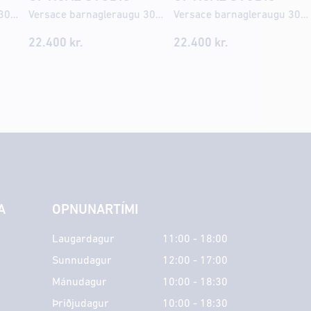
Versace barnagleraugu 3014U 48
Versace barnagleraugu 3014U 46
Versace barnagleraugu 3013U 49
22.400
kr.
22.400
kr.
A
OPNUNARTÍMI
Laugardagur
11:00 - 18:00
Sunnudagur
12:00 - 17:00
Mánudagur
10:00 - 18:30
Þriðjudagur
10:00 - 18:30