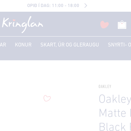
OPIÐ Í DAG: 11:00 - 18:00
AR
KONUR
SKART, ÚR OG GLERAUGU
SNYRTI- 
OAKLEY
Oakle
Matte 
Black 