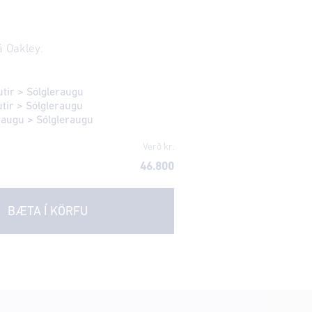
á Oakley.
utir
>
Sólgleraugu
utir
>
Sólgleraugu
eraugu
>
Sólgleraugu
Verð kr.
46.800
BÆTA Í KÖRFU