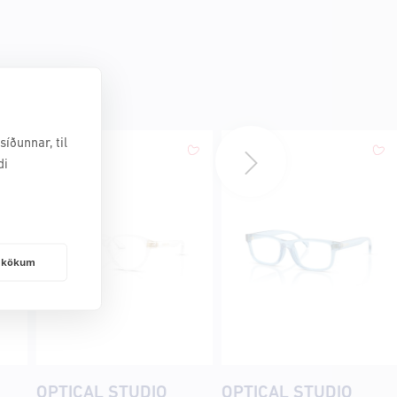
íðunnar, til
di
frakökum
OPTICAL STUDIO
OPTICAL STUDIO