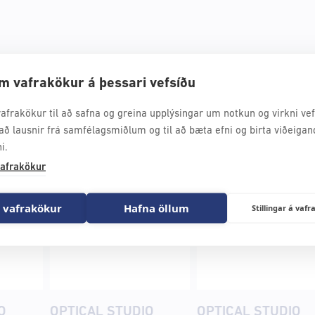
udio
m vafrakökur á þessari vefsíðu
afrakökur til að safna og greina upplýsingar um notkun og virkni vefs
að lausnir frá samfélagsmiðlum og til að bæta efni og birta viðeigan
i.
afrakökur
 vafrakökur
Hafna öllum
Stillingar á va
O
OPTICAL STUDIO
OPTICAL STUDIO