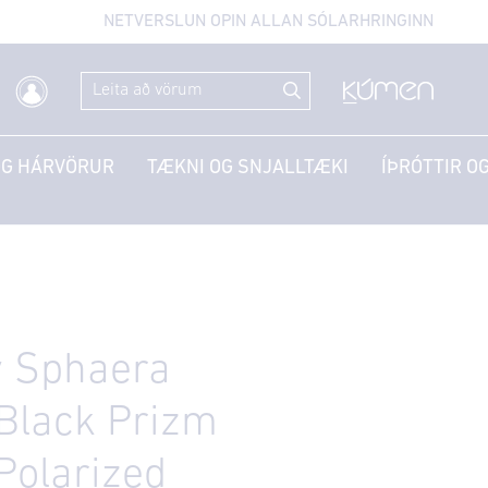
NETVERSLUN OPIN ALLAN SÓLARHRINGINN
OG HÁRVÖRUR
TÆKNI OG SNJALLTÆKI
ÍÞRÓTTIR OG
y Sphaera
Black Prizm
Polarized