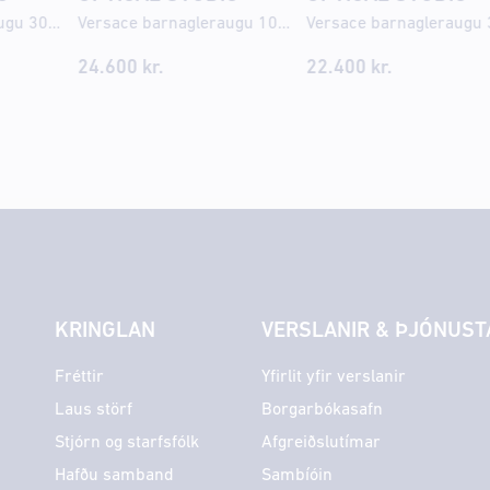
Versace barnagleraugu 3016U 47
Versace barnagleraugu 1003 48
24.600
kr.
22.400
kr.
KRINGLAN
VERSLANIR & ÞJÓNUST
Fréttir
Yfirlit yfir verslanir
Laus störf
Borgarbókasafn
Stjórn og starfsfólk
Afgreiðslutímar
Hafðu samband
Sambíóin