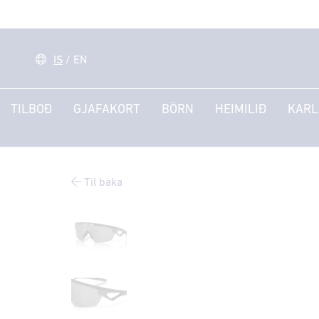
IS
/
EN
TILBOÐ
GJAFAKORT
BÖRN
HEIMILIÐ
KARL
Til baka