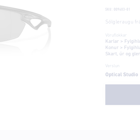
SKU: OO9403-01
Sólgleraugu fr
Vöruflokkar
Karlar
>
Fylgihl
Konur
>
Fylgihl
Skart, úr og gl
Verslun
Optical Studio