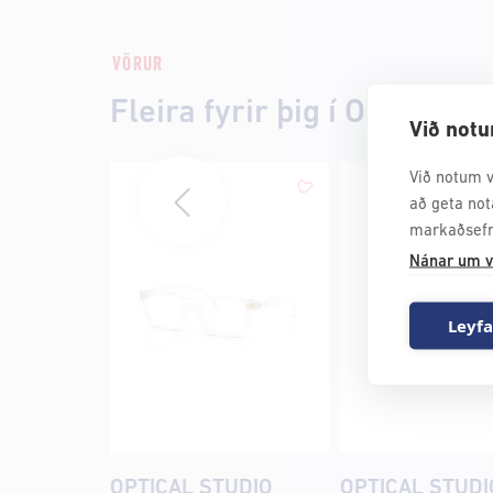
VÖRUR
Fleira fyrir þig í Optical St
Við notu
Við notum v
að geta not
markaðsefn
Nánar um v
Leyfa
OPTICAL STUDIO
OPTICAL STUDI