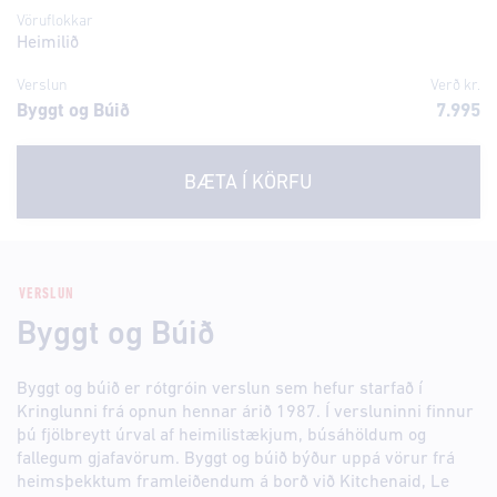
Vöruflokkar
Heimilið
Verslun
Verð kr.
Byggt og Búið
7.995
BÆTA Í KÖRFU
VERSLUN
Byggt og Búið
Byggt og búið er rótgróin verslun sem hefur starfað í
Kringlunni frá opnun hennar árið 1987. Í versluninni finnur
þú fjölbreytt úrval af heimilistækjum, búsáhöldum og
fallegum gjafavörum. Byggt og búið býður uppá vörur frá
heimsþekktum framleiðendum á borð við Kitchenaid, Le