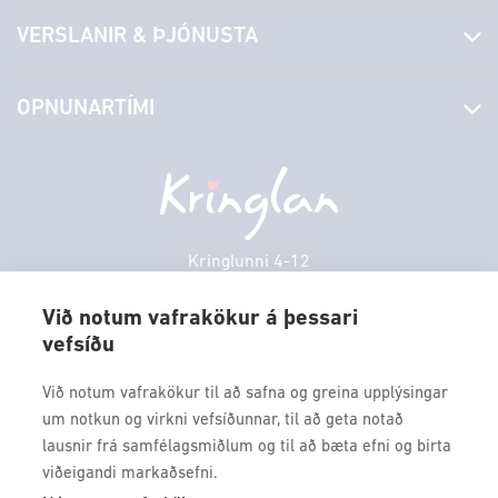
Fréttir
VERSLANIR & ÞJÓNUSTA
Laus störf
Stjórn og starfsfólk
Yfirlit yfir verslanir
OPNUNARTÍMI
Hafðu samband
Borgarbókasafn
Græn spor
Afgreiðslutímar
Föstudagur
10:00 - 18:30
Persónuverndarstefna
Sambíóin
Laugardagur
11:00 - 18:00
Veitingastaðir
Sunnudagur
12:00 - 17:00
Þjónustuver
Mánudagur
10:00 - 18:30
Kringlunni 4-12
Gjafakort
103 Reykjavik
Þriðjudagur
10:00 - 18:30
Borgarleikhúsið
Við notum vafrakökur á þessari
Miðvikudagur
10:00 - 18:30
vefsíðu
Sími: 517 9000
Ævintýraland
Fimmtudagur
10:00 - 18:30
Fax: 517 9010
Við notum vafrakökur til að safna og greina upplýsingar
kringlan@kringlan.is
um notkun og virkni vefsíðunnar, til að geta notað
lausnir frá samfélagsmiðlum og til að bæta efni og birta
VERTU MEÐ
viðeigandi markaðsefni.