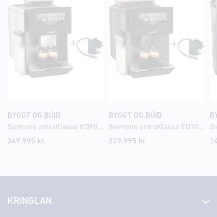
BYGGT OG BÚIÐ
BYGGT OG BÚIÐ
B
Siemens extraKlasse EQ900 iAroma Espresso kaffivél
Siemens extraKlasse EQ700 iAroma Espresso kaffivél
349.995
kr.
229.995
kr.
1
KRINGLAN