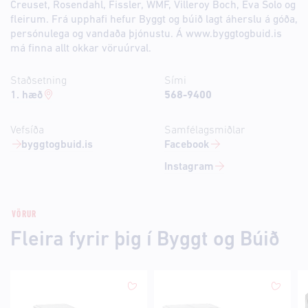
Creuset, Rosendahl, Fissler, WMF, Villeroy Boch, Eva Solo og
fleirum. Frá upphafi hefur Byggt og búið lagt áherslu á góða,
persónulega og vandaða þjónustu. Á www.byggtogbuid.is
má finna allt okkar vöruúrval.
Staðsetning
Sími
1. hæð
568-9400
Vefsíða
Samfélagsmiðlar
byggtogbuid.is
Facebook
Instagram
VÖRUR
Fleira fyrir þig í Byggt og Búið