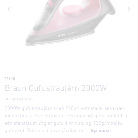
BRAUN
Braun Gufustraujárn 2000W
SKU: BRA-SI1070PU
2000W gufustraujárn með 220ml vatnstank sem nær
fullum hita á 35 sekúndum. Straujárnið getur gefið frá
sér stanslaust 25g af gufu á mínútu og 130g/mínútu
gufuskot. Botninn á straujárninu er ...
Sjá nánar