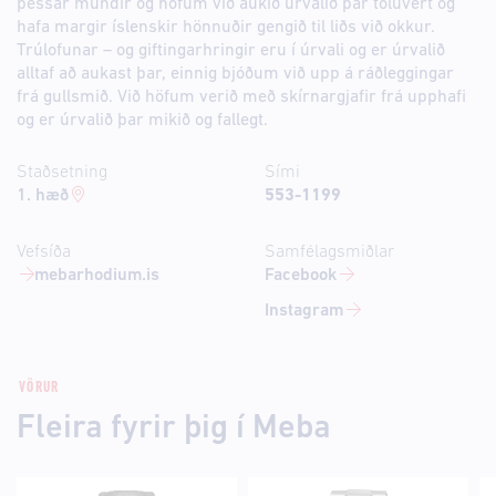
þessar mundir og höfum við aukið úrvalið þar töluvert og
hafa margir íslenskir hönnuðir gengið til liðs við okkur.
Trúlofunar – og giftingarhringir eru í úrvali og er úrvalið
alltaf að aukast þar, einnig bjóðum við upp á ráðleggingar
frá gullsmið. Við höfum verið með skírnargjafir frá upphafi
og er úrvalið þar mikið og fallegt.
Staðsetning
Sími
1. hæð
553-1199
Vefsíða
Samfélagsmiðlar
mebarhodium.is
Facebook
Instagram
VÖRUR
Fleira fyrir þig í Meba