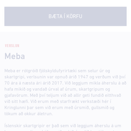
BÆTA Í KÖRFU
VERSLUN
Meba
Meba er rótgróið fjölskyldufyrirtæki sem selur úr og
skartgripi, verlsunin var opnuð árið 1947 og verðum við því
70 ára á næsta ári árið 2017. Við leggjum mikla áherslu á að
hafa mikið og vandað úrval af úrum, skartgripum og
gjafavörum. Með því teljum við að allir geti fundið eitthvað
við sitt hæfi. Við erum með starfrækt verkstæði hér í
Kringlunni þar sem við erum með úrsmið, gullsmið og
tökum að okkur áletrun.
Íslenskir skartgripir er það sem við leggjum áherslu á um