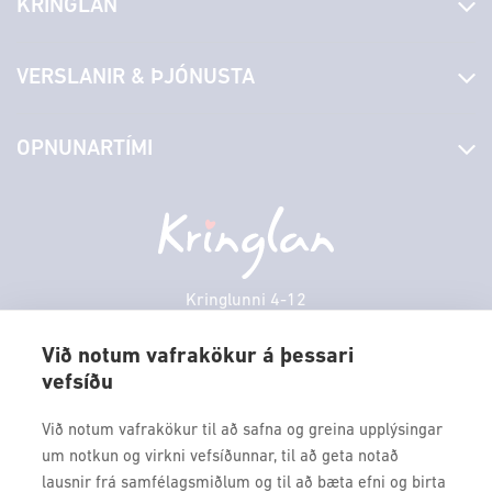
KRINGLAN
Fréttir
VERSLANIR & ÞJÓNUSTA
Laus störf
Stjórn og starfsfólk
Yfirlit yfir verslanir
OPNUNARTÍMI
Hafðu samband
Borgarbókasafn
Græn spor
Afgreiðslutímar
Laugardagur
11:00 - 18:00
Persónuverndarstefna
Sambíóin
Sunnudagur
12:00 - 17:00
Veitingastaðir
Mánudagur
10:00 - 18:30
Þjónustuver
Þriðjudagur
10:00 - 18:30
Kringlunni 4-12
Gjafakort
103 Reykjavik
Miðvikudagur
10:00 - 18:30
Borgarleikhúsið
Við notum vafrakökur á þessari
Fimmtudagur
10:00 - 18:30
vefsíðu
Sími: 517 9000
Ævintýraland
Föstudagur
10:00 - 18:30
Fax: 517 9010
Við notum vafrakökur til að safna og greina upplýsingar
kringlan@kringlan.is
um notkun og virkni vefsíðunnar, til að geta notað
lausnir frá samfélagsmiðlum og til að bæta efni og birta