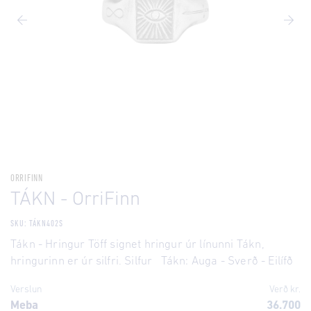
ORRIFINN
TÁKN - OrriFinn
SKU: TÁKN402S
Tákn - Hringur Töff signet hringur úr línunni Tákn,
hringurinn er úr silfri. Silfur Tákn: Auga - Sverð - Eilífð
Verslun
Verð kr.
Meba
36.700