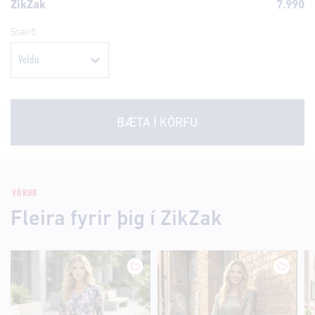
ZikZak
7.990
Stærð
BÆTA Í KÖRFU
VÖRUR
Fleira fyrir þig í ZikZak