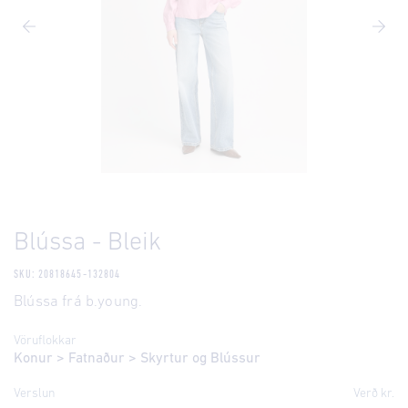
Blússa - Bleik
SKU: 20818645-132804
Blússa frá b.young.
Vöruflokkar
Konur
>
Fatnaður
>
Skyrtur og Blússur
Verslun
Verð kr.