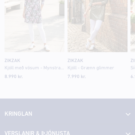
ZIKZAK
ZIKZAK
Z
Kjóll með vösum - Mynstraður
Kjóll - Grænn glimmer
Sí
8.990 kr.
7.990 kr.
6.
KRINGLAN
Fréttir
VERSLANIR & ÞJÓNUSTA