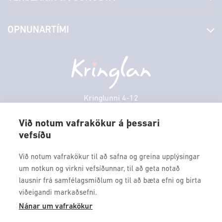
Laus störf
Stjórn og starfsfólk
Yfirlit yfir verslanir
OPNUNARTÍMI
Hafðu samband
Borgarbókasafn
Græn spor
Afgreiðslutímar
Laugardagur
11:00 - 18:00
Persónuverndarstefna
Sambíóin
Sunnudagur
12:00 - 17:00
Veitingastaðir
Mánudagur
10:00 - 18:30
Þjónustuver
Þriðjudagur
10:00 - 18:30
Kringlunni 4-12
Gjafakort
103 Reykjavik
Miðvikudagur
10:00 - 18:30
Borgarleikhúsið
Við notum vafrakökur á þessari
Fimmtudagur
10:00 - 18:30
vefsíðu
Sími: 517 9000
Ævintýraland
Föstudagur
10:00 - 18:30
Fax: 517 9010
Við notum vafrakökur til að safna og greina upplýsingar
kringlan@kringlan.is
um notkun og virkni vefsíðunnar, til að geta notað
lausnir frá samfélagsmiðlum og til að bæta efni og birta
VERTU MEÐ
viðeigandi markaðsefni.
Fáðu forskot á dagskrána okkar og sértilboð með því að skrá
Nánar um vafrakökur
þig á póstlista Kringlunnar.