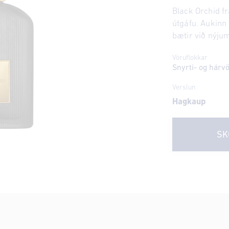
Black Orchid fr
útgáfu. Aukinn
bætir við nýju
Vöruflokkar
Snyrti- og hárv
Verslun
Hagkaup
SK