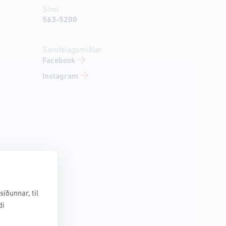
Sími
563-5200
Samfélagsmiðlar
Facebook
Instagram
íðunnar, til
di