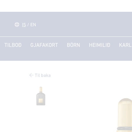
IS
/
EN
TILBOÐ
GJAFAKORT
BÖRN
HEIMILIÐ
KARL
Til baka