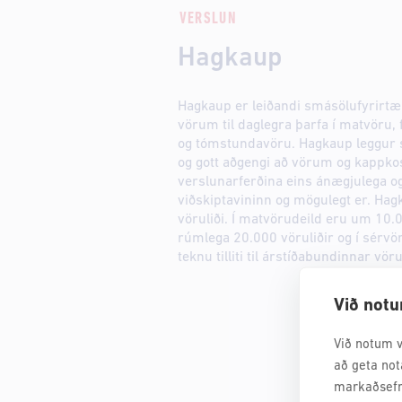
VERSLUN
Hagkaup
Hagkaup er leiðandi smásölufyrirtæk
vörum til daglegra þarfa í matvöru, 
og tómstundavöru. Hagkaup leggur s
og gott aðgengi að vörum og kappkos
verslunarferðina eins ánægjulega 
viðskiptavininn og mögulegt er. Ha
vöruliði. Í matvörudeild eru um 10.0
rúmlega 20.000 vöruliðir og í sérvör
teknu tilliti til árstíðabundinnar vöru
Við notu
Við notum v
að geta not
markaðsefn