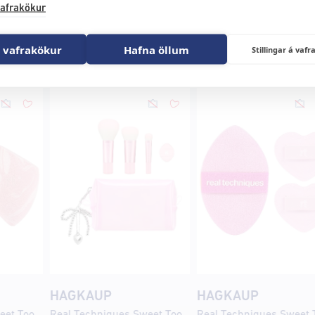
afrakökur
 vafrakökur
Hafna öllum
Stillingar á va
HAGKAUP
HAGKAUP
Real Techniques Sweet Tooth Batter Up Base MCS+Case
Real Techniques Sweet Tooth Treat Yourself Travel Brush+Puff