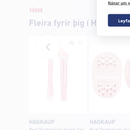
Nánar um v
VÖRUR
Leyfa
Fleira fyrir þig í Hagkaup
HAGKAUP
HAGKAUP
Real Techniques Sweet Tooth Sugar Glaze Brush Duo