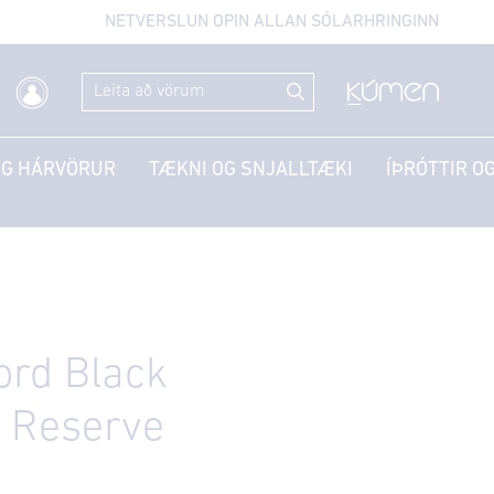
NETVERSLUN OPIN ALLAN SÓLARHRINGINN
OG HÁRVÖRUR
TÆKNI OG SNJALLTÆKI
ÍÞRÓTTIR OG
ord Black
d Reserve