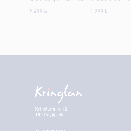
2.699
kr.
1.299
kr.
Kringlunni 4-12
103 Reykjavik