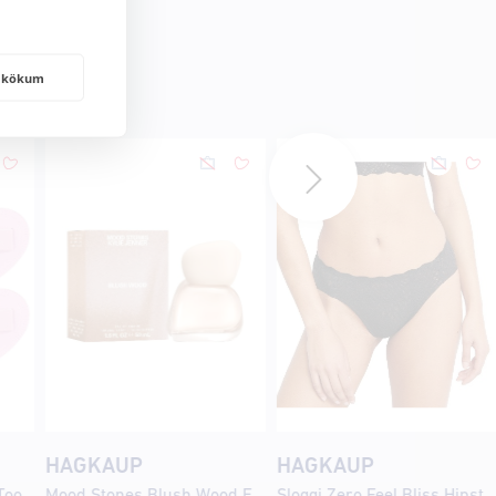
frakökum
HAGKAUP
HAGKAUP
Real Techniques Sweet Tooth Candy Hearts Powder Puff Set
Mood Stones Blush Wood Eau de Parfum
Sloggi Zero Feel Bliss Hipster Svarta