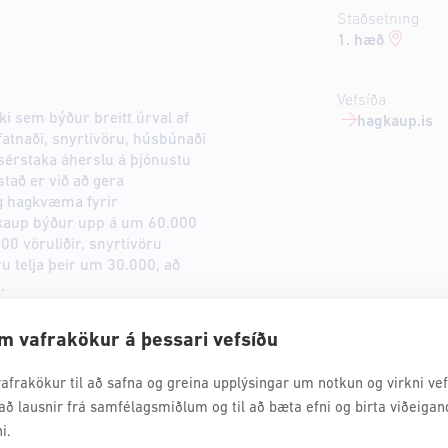
Staðsetning
1. hæð
Vefsíða
i sem býður breitt úrval af
hagkaup.is
fatnaði, snyrtivöru, húsbúnaði
érstaka áherslu á þjónustu
tað er við að gera
og hagkvæma fyrir
gkaup býður upp á um 60.000
00 vöruliðir, snyrtivöru
u telja þeir um 30.000, að
.
m vafrakökur á þessari vefsíðu
afrakökur til að safna og greina upplýsingar um notkun og virkni vefs
að lausnir frá samfélagsmiðlum og til að bæta efni og birta viðeigan
i.