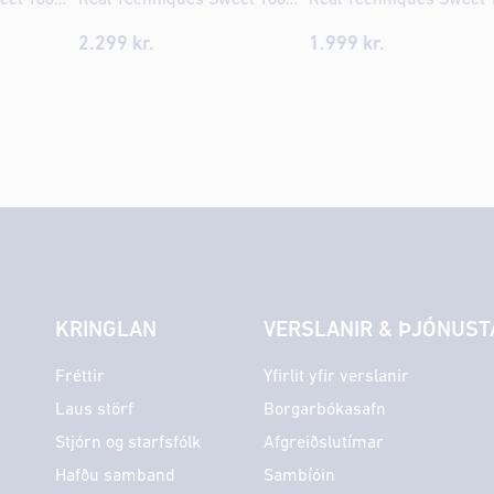
2.299
kr.
1.999
kr.
KRINGLAN
VERSLANIR & ÞJÓNUST
Fréttir
Yfirlit yfir verslanir
Laus störf
Borgarbókasafn
Stjórn og starfsfólk
Afgreiðslutímar
Hafðu samband
Sambíóin