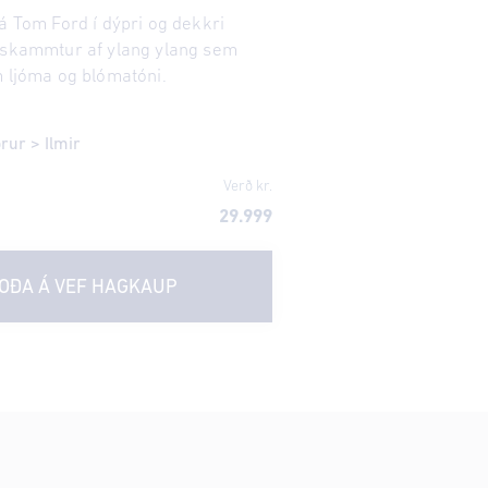
á Tom Ford í dýpri og dekkri
 skammtur af ylang ylang sem
m ljóma og blómatóni.
örur
>
Ilmir
Verð kr.
29.999
OÐA Á VEF
HAGKAUP