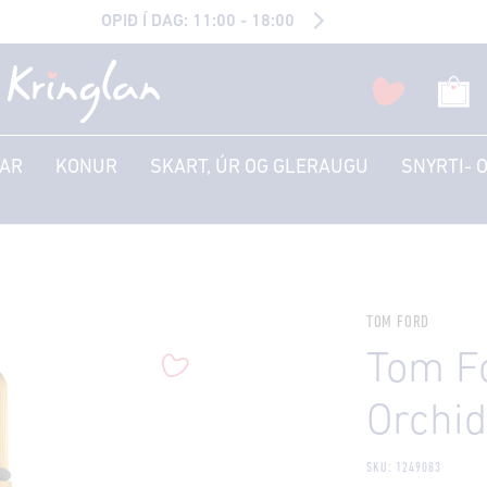
OPIÐ Í DAG: 11:00 - 18:00
AR
KONUR
SKART, ÚR OG GLERAUGU
SNYRTI- 
TOM FORD
Tom F
Orchi
SKU: 1249083