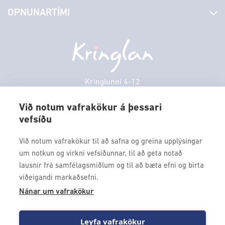
Yfirlit yfir verslanir
OPNUNARTÍMI
Hafðu samband
Borgarbókasafn
Græn spor
Afgreiðslutímar
Föstudagur
10:00 - 18:30
Persónuverndarstefna
Sambíóin
Laugardagur
11:00 - 18:00
Veitingastaðir
Sunnudagur
12:00 - 17:00
Þjónustuver
Mánudagur
10:00 - 18:30
Kringlunni 4-12
Gjafakort
103 Reykjavik
Þriðjudagur
10:00 - 18:30
Borgarleikhúsið
Við notum vafrakökur á þessari
Miðvikudagur
10:00 - 18:30
vefsíðu
Sími: 517 9000
Ævintýraland
Fimmtudagur
10:00 - 18:30
Fax: 517 9010
Við notum vafrakökur til að safna og greina upplýsingar
kringlan@kringlan.is
um notkun og virkni vefsíðunnar, til að geta notað
lausnir frá samfélagsmiðlum og til að bæta efni og birta
VERTU MEÐ
viðeigandi markaðsefni.
Fáðu forskot á dagskrána okkar og sértilboð með því að skrá
Nánar um vafrakökur
þig á póstlista Kringlunnar.
Leyfa vafrakökur