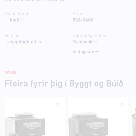
Staðsetning
Sími
1. hæð
568-9400
Vefsíða
Samfélagsmiðlar
byggtogbuid.is
Facebook
Instagram
VÖRUR
Fleira fyrir þig í Byggt og Búið