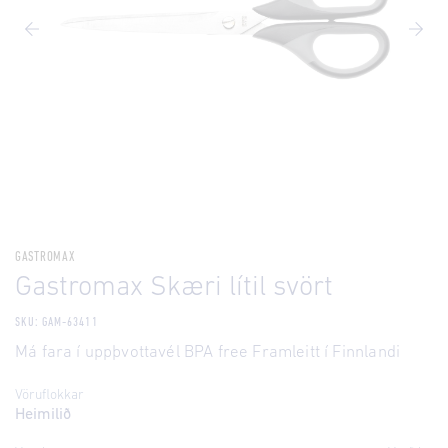
GASTROMAX
Gastromax Skæri lítil svört
SKU: GAM-63411
Má fara í uppþvottavél BPA free Framleitt í Finnlandi
Vöruflokkar
Heimilið