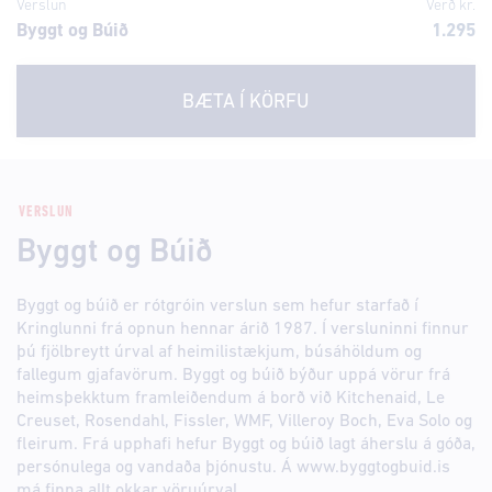
Verslun
Verð kr.
Byggt og Búið
1.295
BÆTA Í KÖRFU
VERSLUN
Byggt og Búið
Byggt og búið er rótgróin verslun sem hefur starfað í
Kringlunni frá opnun hennar árið 1987. Í versluninni finnur
þú fjölbreytt úrval af heimilistækjum, búsáhöldum og
fallegum gjafavörum. Byggt og búið býður uppá vörur frá
heimsþekktum framleiðendum á borð við Kitchenaid, Le
Creuset, Rosendahl, Fissler, WMF, Villeroy Boch, Eva Solo og
fleirum. Frá upphafi hefur Byggt og búið lagt áherslu á góða,
persónulega og vandaða þjónustu. Á www.byggtogbuid.is
má finna allt okkar vöruúrval.