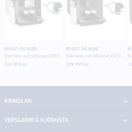
BYGGT OG BÚIÐ
BYGGT OG BÚIÐ
B
Siemens extraKlasse EQ900 iAroma Espresso kaffivél
Siemens extraKlasse EQ700 iAroma Espresso kaffivél
349.995
kr.
229.995
kr.
1
KRINGLAN
Fréttir
VERSLANIR & ÞJÓNUSTA
Laus störf
Stjórn og starfsfólk