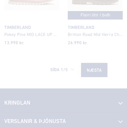
Fleiri litir í boði
TIMBERLAND
TIMBERLAND
Pokey Pine MID LACE UP WITH ZIP BOOT PINK NECTAR, PINK NECTAR - 21 - Medium
Britton Road Mid Herra Chelsea Leðurskór
13.990 kr.
26.990 kr.
SÍÐA
1
/
5
NÆSTA
KRINGLAN
Fréttir
VERSLANIR & ÞJÓNUSTA
Laus störf