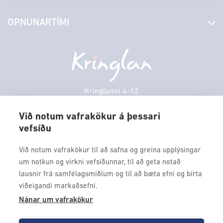
Stjórn og starfsfólk
Yfirlit yfir verslanir
OPNUNARTÍMI
Hafðu samband
Borgarbókasafn
Græn spor
Afgreiðslutímar
Laugardagur
11:00 - 18:00
Persónuverndarstefna
Sambíóin
Sunnudagur
12:00 - 17:00
Veitingastaðir
Mánudagur
10:00 - 18:30
Þjónustuver
Þriðjudagur
10:00 - 18:30
Kringlunni 4-12
Gjafakort
103 Reykjavik
Miðvikudagur
10:00 - 18:30
Borgarleikhúsið
Við notum vafrakökur á þessari
Fimmtudagur
10:00 - 18:30
vefsíðu
Sími: 517 9000
Ævintýraland
Föstudagur
10:00 - 18:30
Fax: 517 9010
Við notum vafrakökur til að safna og greina upplýsingar
kringlan@kringlan.is
um notkun og virkni vefsíðunnar, til að geta notað
lausnir frá samfélagsmiðlum og til að bæta efni og birta
VERTU MEÐ
viðeigandi markaðsefni.
Fáðu forskot á dagskrána okkar og sértilboð með því að skrá
Nánar um vafrakökur
þig á póstlista Kringlunnar.