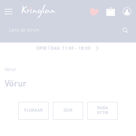
OPIÐ Í DAG: 11:00 - 18:00
Vörur
Vörur
RAÐA
FLOKKAR
SÍUR
EFTIR