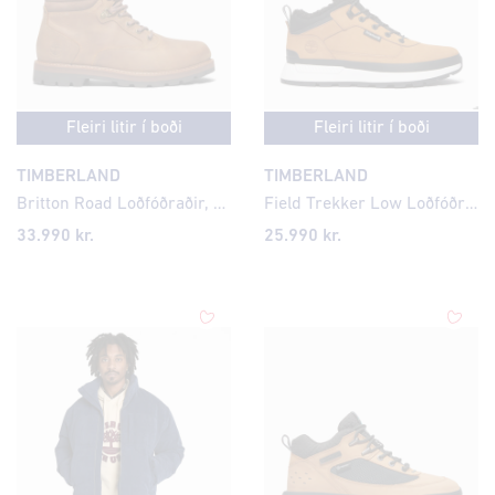
Fleiri litir í boði
Fleiri litir í boði
TIMBERLAND
TIMBERLAND
Britton Road Loðfóðraðir, Vatnsheldir Herra Leðurskór
Field Trekker Low Loðfóðraður Leðurskór
33.990 kr.
25.990 kr.