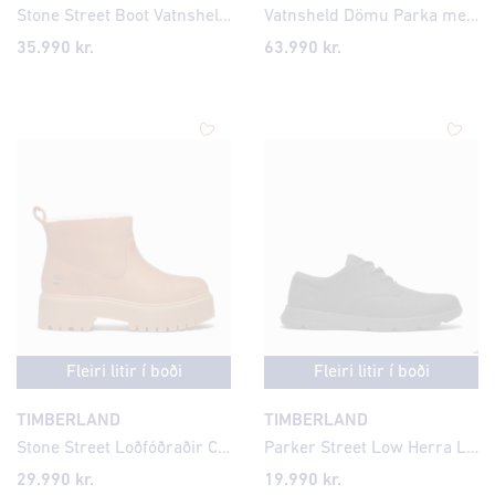
Stone Street Boot Vatnsheldur, Loðfóðraður Dömuskór
Vatnsheld Dömu Parka með Hlýju Fóðri og Hettu
35.990 kr.
63.990 kr.
Fleiri litir í boði
Fleiri litir í boði
TIMBERLAND
TIMBERLAND
Stone Street Loðfóðraðir Chelsea Dömuskór
Parker Street Low Herra Leðurskór
29.990 kr.
19.990 kr.