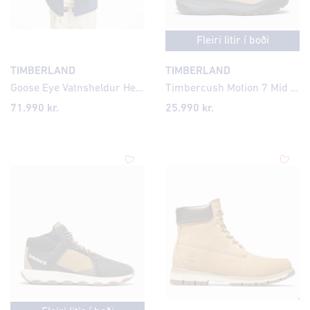
Fleiri litir í boði
TIMBERLAND
TIMBERLAND
Goose Eye Vatnsheldur Herrajakki með Gæsadúnsfyllingu
Timbercush Motion 7 Mid Vatnsheldir Herra Strigaskór
71.990 kr.
25.990 kr.