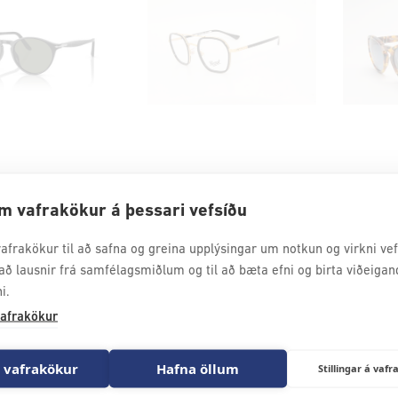
AL STUDIO
OPTICAL STUDIO
OPTIC
m vafrakökur á þessari vefsíðu
Persol sólgleraugu 3092SM 50
Persol umgjörð 2480V 50
Persol 
0
kr.
25.900
kr.
53.900
afrakökur til að safna og greina upplýsingar um notkun og virkni vefs
að lausnir frá samfélagsmiðlum og til að bæta efni og birta viðeigan
49.500
kr.
i.
afrakökur
 vafrakökur
Hafna öllum
Stillingar á va