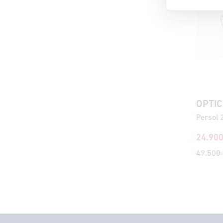
OPTIC
Persol 
24.90
49.500