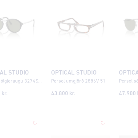
AL STUDIO
OPTICAL STUDIO
OPTIC
Persol sólgleraugu 3274S 50
Persol umgjörð 2886V 51
0
kr.
43.800
kr.
47.900