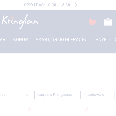
OPIÐ Í DAG: 10:00 - 18:30
AR
KONUR
SKART, ÚR OG GLERAUGU
SNYRTI- 
Kaupa á Kringlan.is
Tilboðsvörur