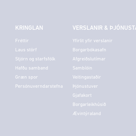
KRINGLAN
VERSLANIR & ÞJÓNUST
Fréttir
Yfirlit yfir verslanir
Laus störf
Borgarbókasafn
Stjórn og starfsfólk
Afgreiðslutímar
Hafðu samband
Sambíóin
Græn spor
Veitingastaðir
Persónuverndarstefna
Þjónustuver
Gjafakort
Borgarleikhúsið
Ævintýraland