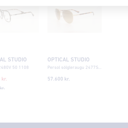
AL STUDIO
OPTICAL STUDIO
2480V 50 1108
Persol sólgleraugu 2477S 57
0
kr.
57.600
kr.
kr.