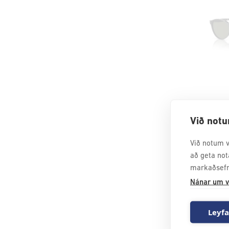
OPTIC
Við notu
27.80
Við notum v
að geta not
markaðsefn
Nánar um v
Leyfa