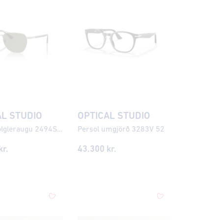
AL STUDIO
OPTICAL STUDIO
Persol sólgleraugu 2494S 55
Persol umgjörð 3283V 52
kr.
43.300
kr.