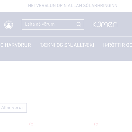
NETVERSLUN OPIN ALLAN SÓLARHRINGINN
OG HÁRVÖRUR
TÆKNI OG SNJALLTÆKI
ÍÞRÓTTIR OG
Allar vörur