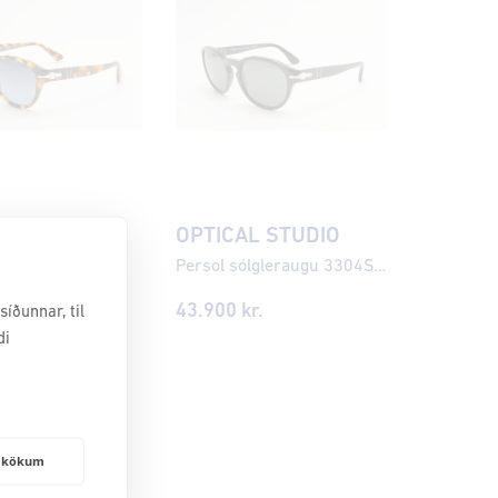
AL STUDIO
OPTICAL STUDIO
3304S 53 1052S3
Persol sólgleraugu 3304S 53
kr.
43.900
kr.
íðunnar, til
di
frakökum