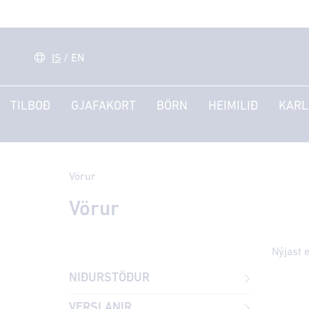
IS
/
EN
TILBOÐ
GJAFAKORT
BÖRN
HEIMILIÐ
KARL
Vörur
Vörur
NIÐURSTÖÐUR
VERSLANIR