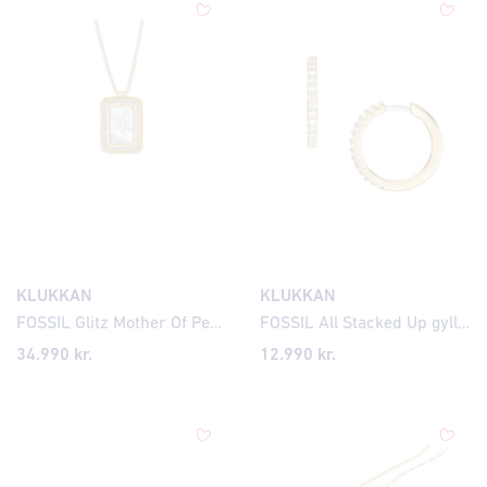
KLUKKAN
KLUKKAN
FOSSIL Glitz Mother Of Pearl gyllt hálsmen JF04996
FOSSIL All Stacked Up gylltir eyrnalokkar með zirkonia JA7215
34.990
kr.
12.990
kr.