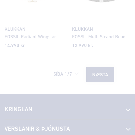
KLUKKAN
KLUKKAN
FOSSIL Radiant Wings armband JF04425
FOSSIL Multi Strand Beads herraarmband JF04855
14.990
kr.
12.990
kr.
SÍÐA
1
/
7
NÆSTA
KRINGLAN
Fréttir
VERSLANIR & ÞJÓNUSTA
Laus störf