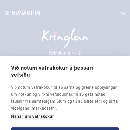
Stjórn og starfsfólk
Yfirlit yfir verslanir
OPNUNARTÍMI
Hafðu samband
Borgarbókasafn
Græn spor
Afgreiðslutímar
Sunnudagur
12:00 - 17:00
Persónuverndarstefna
Sambíóin
Mánudagur
10:00 - 18:30
Veitingastaðir
Þriðjudagur
10:00 - 18:30
Þjónustuver
Miðvikudagur
10:00 - 18:30
Kringlunni 4-12
Gjafakort
103 Reykjavik
Fimmtudagur
10:00 - 18:30
Borgarleikhúsið
Við notum vafrakökur á þessari
Föstudagur
10:00 - 18:30
vefsíðu
Sími: 517 9000
Ævintýraland
Laugardagur
11:00 - 18:00
Fax: 517 9010
Við notum vafrakökur til að safna og greina upplýsingar
kringlan@kringlan.is
um notkun og virkni vefsíðunnar, til að geta notað
lausnir frá samfélagsmiðlum og til að bæta efni og birta
VERTU MEÐ
viðeigandi markaðsefni.
Fáðu forskot á dagskrána okkar og sértilboð með því að skrá
Nánar um vafrakökur
þig á póstlista Kringlunnar.