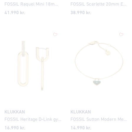
FOSSIL Raquel Mini 18mm ES5478
FOSSIL Scarlette 20mm ES5474
41.990
kr.
38.990
kr.
KLUKKAN
KLUKKAN
FOSSIL Heritage D-Link gylltir eyrnalokkar JF04587
FOSSIL Sutton Modern Meadows gyllt armband JF04858
16.990
kr.
14.990
kr.