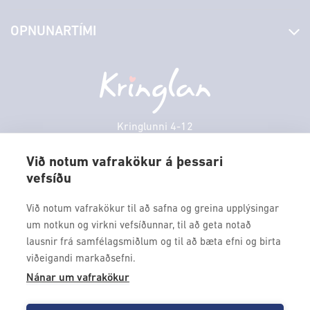
Stjórn og starfsfólk
Yfirlit yfir verslanir
OPNUNARTÍMI
Hafðu samband
Borgarbókasafn
Græn spor
Afgreiðslutímar
Laugardagur
11:00 - 18:00
Persónuverndarstefna
Sambíóin
Sunnudagur
12:00 - 17:00
Veitingastaðir
Mánudagur
10:00 - 18:30
Þjónustuver
Þriðjudagur
10:00 - 18:30
Kringlunni 4-12
Gjafakort
103 Reykjavik
Miðvikudagur
10:00 - 18:30
Borgarleikhúsið
Við notum vafrakökur á þessari
Fimmtudagur
10:00 - 18:30
vefsíðu
Sími: 517 9000
Ævintýraland
Föstudagur
10:00 - 18:30
Fax: 517 9010
Við notum vafrakökur til að safna og greina upplýsingar
kringlan@kringlan.is
um notkun og virkni vefsíðunnar, til að geta notað
lausnir frá samfélagsmiðlum og til að bæta efni og birta
VERTU MEÐ
viðeigandi markaðsefni.
Fáðu forskot á dagskrána okkar og sértilboð með því að skrá
Nánar um vafrakökur
þig á póstlista Kringlunnar.