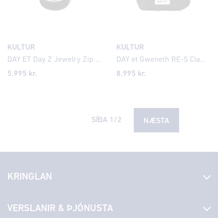
KULTUR
KULTUR
DAY ET Day Z Jewelry Zip Round Small skartgripabox
DAY et Gweneth RE-S Clam snyrtitaska
5.995 kr.
8.995 kr.
SÍÐA
1
/
2
NÆSTA
KRINGLAN
Fréttir
VERSLANIR & ÞJÓNUSTA
Laus störf