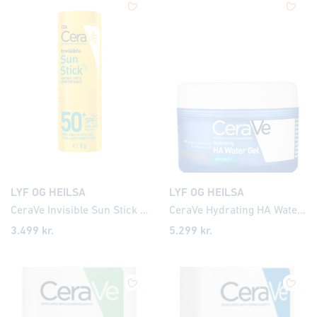
LYF OG HEILSA
LYF OG HEILSA
CeraVe Invisible Sun Stick SP50+ 8gr
CeraVe Hydrating HA Water Gel 48G
3.499
kr.
5.299
kr.