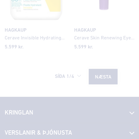
HAGKAUP
HAGKAUP
Cerave Invisible Hydrating Fluid Sunscreen SPF50 50ml
Cerave Skin Renewing Eye Cream 15ml
5.599
kr.
5.599
kr.
SÍÐA
1
/
4
NÆSTA
KRINGLAN
Fréttir
VERSLANIR & ÞJÓNUSTA
Laus störf