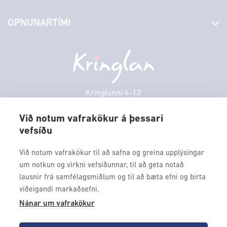
Stjórn og starfsfólk
Yfirlit yfir verslanir
OPNUNARTÍMI
Hafðu samband
Borgarbókasafn
Græn spor
Afgreiðslutímar
Sunnudagur
12:00 - 17:00
Persónuverndarstefna
Sambíóin
Mánudagur
10:00 - 18:30
Veitingastaðir
Þriðjudagur
10:00 - 18:30
Þjónustuver
Miðvikudagur
10:00 - 18:30
Kringlunni 4-12
Gjafakort
103 Reykjavik
Fimmtudagur
10:00 - 18:30
Borgarleikhúsið
Við notum vafrakökur á þessari
Föstudagur
10:00 - 18:30
vefsíðu
Sími: 517 9000
Ævintýraland
Laugardagur
11:00 - 18:00
Fax: 517 9010
Við notum vafrakökur til að safna og greina upplýsingar
kringlan@kringlan.is
um notkun og virkni vefsíðunnar, til að geta notað
lausnir frá samfélagsmiðlum og til að bæta efni og birta
VERTU MEÐ
viðeigandi markaðsefni.
Fáðu forskot á dagskrána okkar og sértilboð með því að skrá
Nánar um vafrakökur
þig á póstlista Kringlunnar.