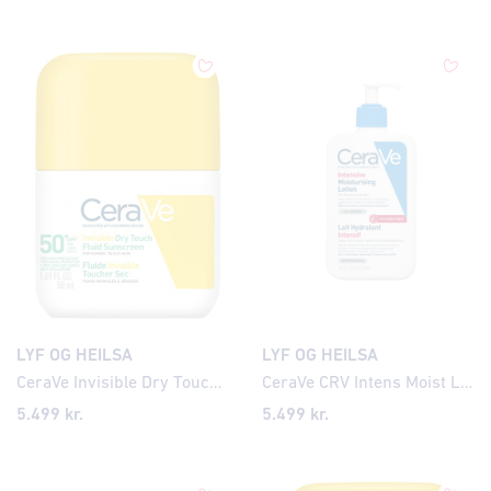
LYF OG HEILSA
LYF OG HEILSA
CeraVe Invisible Dry Touch Fluid Sunscreen SPF50+
CeraVe CRV Intens Moist Lotion 475ml
5.499
kr.
5.499
kr.