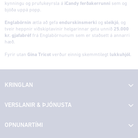
kynningu og prufukeyrsla á
iCandy ferðakerrunni
sem og
bjóða uppá popp.
Englabörnin
ætla að gefa
endurskinsmerki
og
sleikjó
, og
tveir heppnir viðskiptavinir helgarinnar geta unnið
25.000
kr. gjafabréf
frá Englabörnunum sem er staðsett á annarri
hæð.
Fyrir utan
Gina Tricot
verður einnig skemmtilegt
lukkuhjól
.
KRINGLAN
Fréttir
VERSLANIR & ÞJÓNUSTA
Laus störf
Stjórn og starfsfólk
Yfirlit yfir verslanir
OPNUNARTÍMI
Hafðu samband
Borgarbókasafn
Græn spor
Afgreiðslutímar