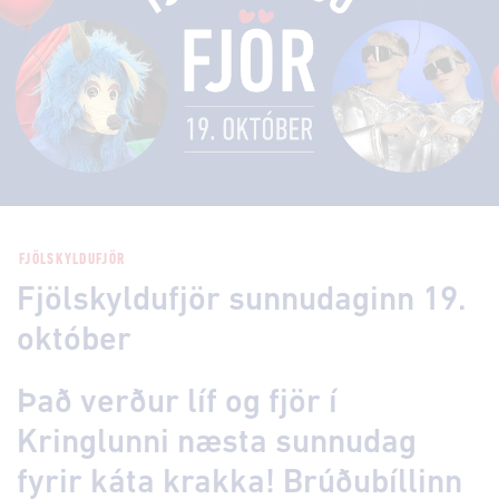
FJÖLSKYLDUFJÖR
Fjölskyldufjör sunnudaginn 19.
október
Það verður líf og fjör í
Kringlunni næsta sunnudag
fyrir káta krakka! Brúðubíllinn