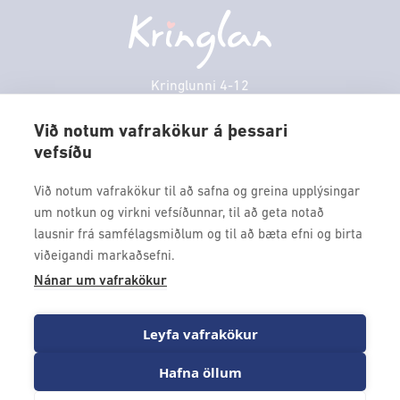
Fimmtudagur
10:00 - 18:30
Persónuverndarstefna
Sambíóin
Föstudagur
10:00 - 18:30
Veitingastaðir
Laugardagur
11:00 - 18:00
Þjónustuver
Sunnudagur
12:00 - 17:00
Kringlunni 4-12
Gjafakort
103 Reykjavik
Mánudagur
10:00 - 18:30
Við notum vafrakökur á þessari
Borgarleikhúsið
Þriðjudagur
10:00 - 18:30
vefsíðu
Sími: 517 9000
Ævintýraland
Miðvikudagur
10:00 - 18:30
Fax: 517 9010
Við notum vafrakökur til að safna og greina upplýsingar
kringlan@kringlan.is
um notkun og virkni vefsíðunnar, til að geta notað
lausnir frá samfélagsmiðlum og til að bæta efni og birta
VERTU MEÐ
viðeigandi markaðsefni.
Fáðu forskot á dagskrána okkar og sértilboð með því að skrá
Nánar um vafrakökur
þig á póstlista Kringlunnar.
Leyfa vafrakökur
Hafna öllum