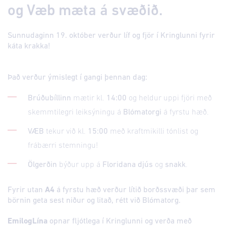
og Væb mæta á svæðið.
Sunnudaginn 19. október verður líf og fjör í Kringlunni fyrir
káta krakka!
Það verður ýmislegt í gangi þennan dag:
Brúðubíllinn
mætir kl.
14:00
og heldur uppi fjöri með
skemmtilegri leiksýningu á
Blómatorgi
á fyrstu hæð.
VÆB
tekur við kl.
15:00
með kraftmikilli tónlist og
frábærri stemningu!
Ölgerðin
býður upp á
Floridana djús
og
snakk
.
Fyrir utan
A4
á fyrstu hæð verður lítið borðssvæði þar sem
börnin geta sest niður og litað, rétt við Blómatorg.
EmilogLína
opnar fljótlega í Kringlunni og verða með