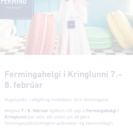
Fermingahelgi í Kringlunni 7.–
8. febrúar
Hugmyndir, ráðgjöf og innblástur fyrir ferminguna
Helgina
7.- 8. febrúar
bjóðum við upp á
Fermingahelgi í
Kringlunni
þar sem allt snýst um að gera
fermingaundirbúninginn auðveldari og skemmtilegri.