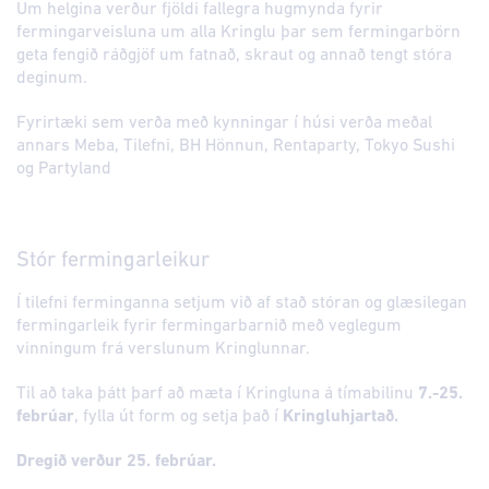
Um helgina verður fjöldi fallegra hugmynda fyrir
fermingarveisluna um alla Kringlu þar sem fermingarbörn
geta fengið ráðgjöf um fatnað, skraut og annað tengt stóra
deginum.
Fyrirtæki sem verða með kynningar í húsi verða meðal
annars Meba, Tilefni, BH Hönnun, Rentaparty, Tokyo Sushi
og Partyland
Stór fermingarleikur
Í tilefni ferminganna setjum við af stað stóran og glæsilegan
fermingarleik fyrir fermingarbarnið með veglegum
vinningum frá verslunum Kringlunnar.
Til að taka þátt þarf að mæta í Kringluna á tímabilinu
7.-25.
febrúar
, fylla út form og setja það í
Kringluhjartað.
Dregið verður 25. febrúar.