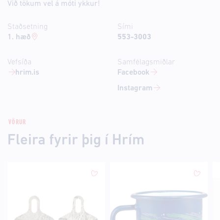
Við tökum vel á móti ykkur!
Staðsetning
Sími
1. hæð
553-3003
Vefsíða
Samfélagsmiðlar
hrim.is
Facebook
Instagram
VÖRUR
Fleira fyrir þig í Hrím