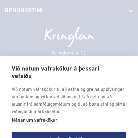
Stjórn og starfsfólk
Yfirlit yfir verslanir
OPNUNARTÍMI
Hafðu samband
Borgarbókasafn
Græn spor
Afgreiðslutímar
Fimmtudagur
10:00 - 18:30
Persónuverndarstefna
Sambíóin
Föstudagur
10:00 - 18:30
Veitingastaðir
Laugardagur
11:00 - 18:00
Þjónustuver
Sunnudagur
12:00 - 17:00
Kringlunni 4-12
Gjafakort
103 Reykjavik
Mánudagur
10:00 - 18:30
Borgarleikhúsið
Við notum vafrakökur á þessari
Þriðjudagur
10:00 - 18:30
vefsíðu
Sími: 517 9000
Ævintýraland
Miðvikudagur
10:00 - 18:30
Fax: 517 9010
Við notum vafrakökur til að safna og greina upplýsingar
kringlan@kringlan.is
um notkun og virkni vefsíðunnar, til að geta notað
lausnir frá samfélagsmiðlum og til að bæta efni og birta
VERTU MEÐ
viðeigandi markaðsefni.
Fáðu forskot á dagskrána okkar og sértilboð með því að skrá
Nánar um vafrakökur
þig á póstlista Kringlunnar.