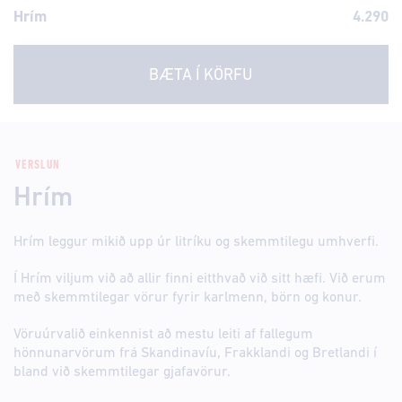
Hrím
4.290
BÆTA Í KÖRFU
VERSLUN
Hrím
Hrím leggur mikið upp úr litríku og skemmtilegu umhverfi.
Í Hrím viljum við að allir finni eitthvað við sitt hæfi. Við erum
með skemmtilegar vörur fyrir karlmenn, börn og konur.
Vöruúrvalið einkennist að mestu leiti af fallegum
hönnunarvörum frá Skandinavíu, Frakklandi og Bretlandi í
bland við skemmtilegar gjafavörur.