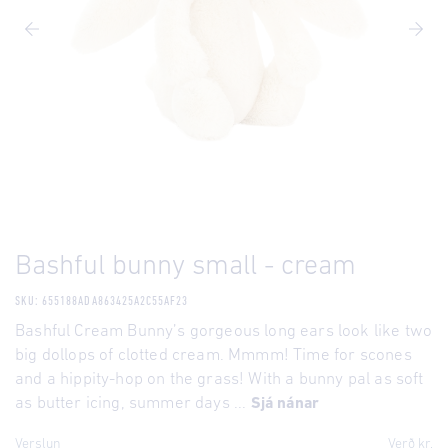
Bashful bunny small - cream
SKU: 655188ADA863425A2C55AF23
Bashful Cream Bunny’s gorgeous long ears look like two
big dollops of clotted cream. Mmmm! Time for scones
and a hippity-hop on the grass! With a bunny pal as soft
as butter icing, summer days ...
Sjá nánar
Verslun
Verð kr.