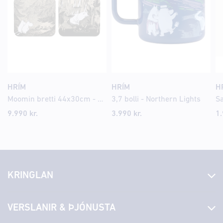
HRÍM
HRÍM
H
Moomin bretti 44x30cm - The Pond
3,7 bolli - Northern Lights
9.990
kr.
3.990
kr.
1
KRINGLAN
Fréttir
VERSLANIR & ÞJÓNUSTA
Laus störf