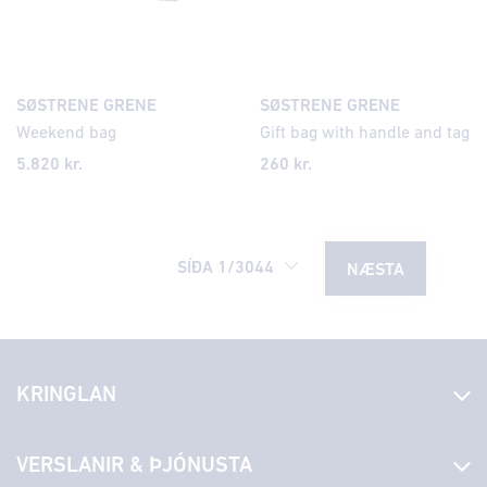
SØSTRENE GRENE
SØSTRENE GRENE
Weekend bag
Gift bag with handle and tag
5.820
kr.
260
kr.
SÍÐA
1
/
3044
NÆSTA
KRINGLAN
Fréttir
VERSLANIR & ÞJÓNUSTA
Laus störf