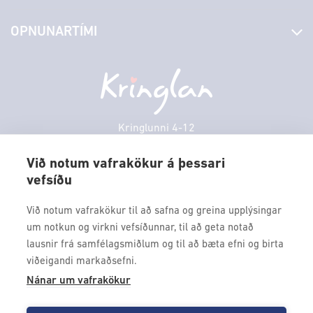
Stjórn og starfsfólk
Yfirlit yfir verslanir
OPNUNARTÍMI
Hafðu samband
Borgarbókasafn
Græn spor
Afgreiðslutímar
Föstudagur
10:00 - 18:30
Persónuverndarstefna
Sambíóin
Laugardagur
11:00 - 18:00
Veitingastaðir
Sunnudagur
12:00 - 17:00
Þjónustuver
Mánudagur
10:00 - 18:30
Kringlunni 4-12
Gjafakort
103 Reykjavik
Þriðjudagur
10:00 - 18:30
Borgarleikhúsið
Við notum vafrakökur á þessari
Miðvikudagur
10:00 - 18:30
vefsíðu
Sími: 517 9000
Ævintýraland
Fimmtudagur
10:00 - 18:30
Fax: 517 9010
Við notum vafrakökur til að safna og greina upplýsingar
kringlan@kringlan.is
um notkun og virkni vefsíðunnar, til að geta notað
lausnir frá samfélagsmiðlum og til að bæta efni og birta
VERTU MEÐ
viðeigandi markaðsefni.
Fáðu forskot á dagskrána okkar og sértilboð með því að skrá
Nánar um vafrakökur
þig á póstlista Kringlunnar.